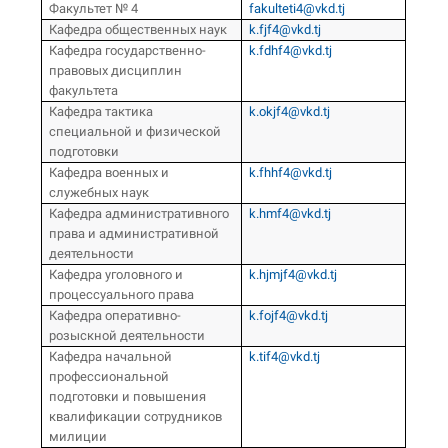
Факультет № 4
fakulteti4@vkd.tj
Кафедра общественных наук
k.fjf4@vkd.tj
Кафедра государственно-
k.fdhf4@vkd.tj
правовых дисциплин
факультета
Кафедра тактика
k.okjf4@vkd.tj
специальной и физической
подготовки
Кафедра военных и
k.fhhf4@vkd.tj
служебных наук
Кафедра административного
k.hmf4@vkd.tj
права и административной
деятельности
Кафедра уголовного и
k.hjmjf4@vkd.tj
процессуального права
Кафедра оперативно-
k.fojf4@vkd.tj
розыскной деятельности
Кафедра начальной
k.tif4@vkd.tj
профессиональной
подготовки и повышения
квалификации сотрудников
милиции