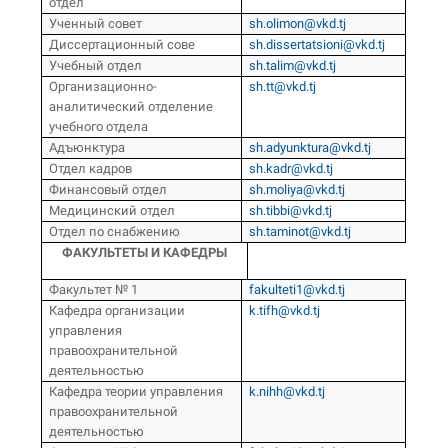
отдел
Ученный совет
sh.olimon@vkd.tj
Диссертационный сове
sh.dissertatsioni@vkd.tj
Учебный отдел
sh.talim@vkd.tj
Организационно-
sh.tt@vkd.tj
аналитический отделение
учебного отдела
Адъюнктура
sh.adyunktura@vkd.tj
Отдел кадров
sh.kadr@vkd.tj
Финансовый отдел
sh.moliya@vkd.tj
Медицинский отдел
sh.tibbi@vkd.tj
Отдел по снабжению
sh.taminot@vkd.tj
ФАКУЛЬТЕТЫ И КАФЕДРЫ
Факультет № 1
fakulteti1@vkd.tj
Кафедра организации
k.tifh@vkd.tj
управления
правоохранительной
деятельностью
Кафедра теории управления
k.nihh@vkd.tj
правоохранительной
деятельностью