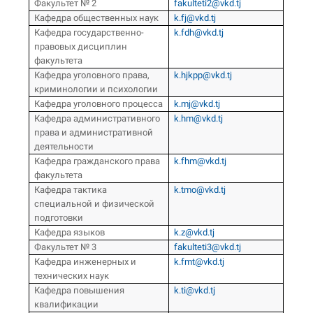
Факультет № 2
fakulteti2@vkd.tj
Кафедра общественных наук
k.fj@vkd.tj
Кафедра государственно-
k.fdh@vkd.tj
правовых дисциплин
факультета
Кафедра уголовного права,
k.hjkpp@vkd.tj
криминологии и психологии
Кафедра уголовного процесса
k.mj@vkd.tj
Кафедра административного
k.hm@vkd.tj
права и административной
деятельности
Кафедра гражданского права
k.fhm@vkd.tj
факультета
Кафедра тактика
k.tmo@vkd.tj
специальной и физической
подготовки
Кафедра языков
k.z@vkd.tj
Факультет № 3
fakulteti3@vkd.tj
Кафедра инженерных и
k.fmt@vkd.tj
технических наук
Кафедра повышения
k.ti@vkd.tj
квалификации