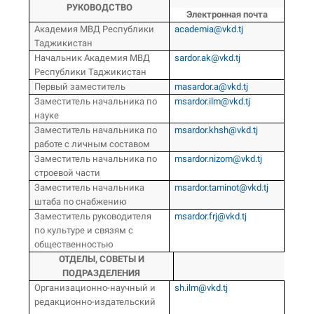
РУКОВОДСТВО
Электронная почта
Академия МВД Республики
academia@vkd.tj
Таджикистан
Начальник Академия МВД
sardor.ak@vkd.tj
Республики Таджикистан
Первый заместитель
masardor.a@vkd.tj
Заместитель начальника по
msardor.ilm@vkd.tj
науке
Заместитель начальника по
msardor.khsh@vkd.tj
работе с личным составом
Заместитель начальника по
msardor.nizom@vkd.tj
строевой части
Заместитель начальника
msardor.taminot@vkd.tj
штаба по снабжению
Заместитель руководителя
msardor.frj@vkd.tj
по культуре и связям с
общественностью
ОТДЕЛЫ, СОВЕТЫ И
ПОДРАЗДЕЛЕНИЯ
Организационно-научный и
sh.ilm@vkd.tj
редакционно-издательский