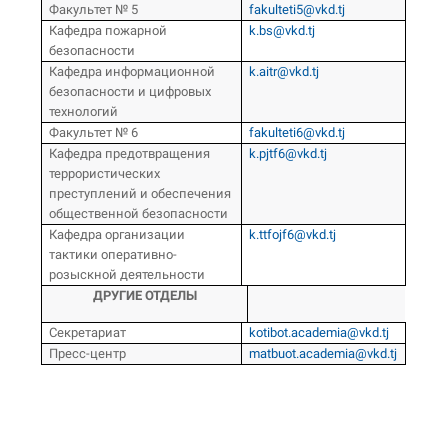
Факультет № 5
fakulteti5@vkd.tj
Кафедра пожарной
k.bs@vkd.tj
безопасности
Кафедра информационной
k.aitr@vkd.tj
безопасности и цифровых
технологий
Факультет № 6
fakulteti6@vkd.tj
Кафедра предотвращения
k.pjtf6@vkd.tj
террористических
преступлений и обеспечения
общественной безопасности
Кафедра организации
k.ttfojf6@vkd.tj
тактики оперативно-
розыскной деятельности
ДРУГИЕ ОТДЕЛЫ
Секретариат
kotibot.academia@vkd.tj
Пресс-центр
matbuot.academia@vkd.tj