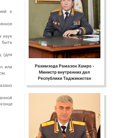
ией к
ренное
а наук
ы быть
ц (для
Рахимзода Рамазон Хамро -
an или
Министр внутренних дел
см.
Республики Таджикистан
казано
ванной
 конце