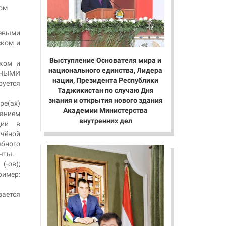
ном
евыми
ском и
Выступление Основателя мира и
ском и
национального единства, Лидера
ВНЫМИ
нации, Президента Республики
уется
Таджикистан по случаю Дня
знания и открытия нового здания
ре(ах)
Академии Министерства
занием
внутренних дел
ции в
чёной
ебного
чты.
(-ов);
имер:
вается