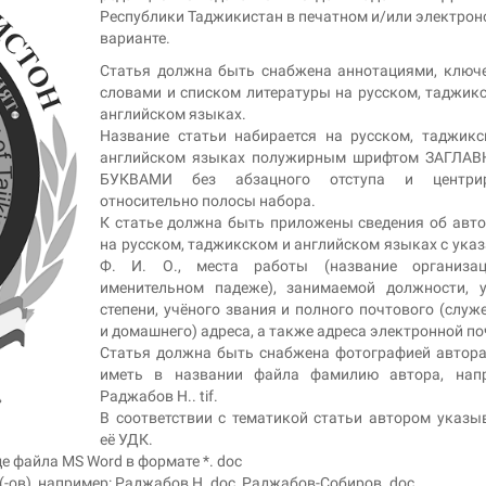
Республики Таджикистан в печатном и/или электро
варианте.
Статья должна быть снабжена аннотациями, ключ
словами и списком литературы на русском, таджик
английском языках.
Название статьи набирается на русском, таджик
английском языках полужирным шрифтом ЗАГЛА
БУКВАМИ без абзацного отступа и центрир
относительно полосы набора.
К статье должна быть приложены сведения об авто
на русском, таджикском и английском языках с ука
Ф. И. О., места работы (название организа
именительном падеже), занимаемой должности, у
степени, учёного звания и полного почтового (служ
и домашнего) адреса, а также адреса электронной по
Статья должна быть снабжена фотографией автора 
иметь в названии файла фамилию автора, напр
Раджабов Н.. tif.
В соответствии с тематикой статьи автором указы
её УДК.
е файла MS Word в формате *. doc
-ов), например: Раджабов Н. doc, Раджабов-Собиров. doc.