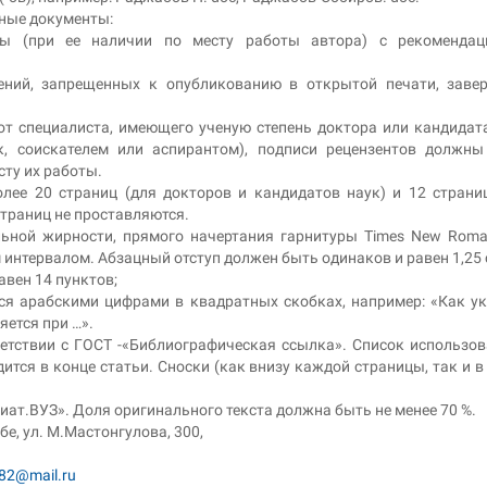
ные документы:
ры (при ее наличии по месту работы автора) с рекомендац
дений, запрещенных к опубликованию в открытой печати, заве
от специалиста, имеющего ученую степень доктора или кандидат
к, соискателем или аспирантом), подписи рецензентов должн
ту их работы.
лее 20 страниц (для докторов и кандидатов наук) и 12 страни
страниц не проставляются.
ьной жирности, прямого начертания гарнитуры Times New Rom
интервалом. Абзацный отступ должен быть одинаков и равен 1,25 
авен 14 пунктов;
ся арабскими цифрами в квадратных скобках, например: «Как у
яется при …».
тствии с ГОСТ -«Библиографическая ссылка». Список использо
ится в конце статьи. Сноски (как внизу каждой страницы, так и в
иат.ВУЗ». Доля оригинального текста должна быть не менее 70 %.
е, ул. М.Мастонгулова, 300,
s82@mail.ru