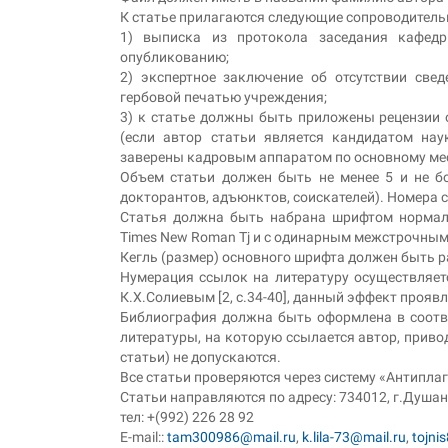
К статье прилагаются следующие сопроводитель
1) выписка из протокола заседания кафед
опубликованию;
2) экспертное заключение об отсутствии све
гербовой печатью учреждения;
3) к статье должны быть приложены рецензии 
(если автор статьи является кандидатом нау
заверены кадровым аппаратом по основному мес
Объем статьи должен быть не менее 5 и не бо
докторантов, адъюнктов, соискателей). Номера 
Статья должна быть набрана шрифтом нормал
Times New Roman Tj и с одинарным межстрочным 
Кегль (размер) основного шрифта должен быть р
Нумерация ссылок на литературу осуществляет
К.Х.Солиевым [2, с.34-40], данный эффект проявл
Библиография должна быть оформлена в соотве
литературы, на которую ссылается автор, привод
статьи) не допускаются.
Все статьи проверяются через систему «Антиплаг
Статьи направляются по адресу: 734012, г.Душанб
тел: +(992) 226 28 92
E-mail::
tam300986@mail.ru
,
k.lila-73@mail.ru
,
tojni