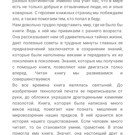
разных континентов. Именно она учит нас, что в мире
есть не только добрые и отзывчивые люди, но и злые
коварные. С героями книжных страниц мы побеждаем
зло, а также помогаем тем, кто попал в беду.
Нам довольно трудно представить мир, где не было бы
книги. Ведь к ней мы привикаем с раннего возраста.
Она рассказывает нам об удивительных тайнах жизни,
дает полезные советы в трудные минуты главных ее
предназначений заключается в сохранении знаний,
которые были наполнены веками и передавать их из
поколения в поколение. Знания, которые мы получаем
с помощью книги, позволяют нам двигаться толко
вперед. Читая книгу мы развиваемся и
совершенствуемся.
Во все времена книга являлась святыней. До
изобретения технологий печати ее переписывали от
руки, до обложки украшали драгоценными камнями
позолотой. Книга, которая была написана много
веков назад, помогает нам познать мишление и
мировоззрение наших предков. В ней хранится вся
история нашего существования. Если человек много
читает, то он становится умнее, грамотнее. В этом
помогла ему книга. Значит, она настоящий друг и