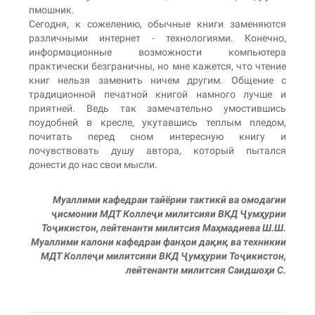
пмошник.
Сегодня, к сожелению, обычные книги заменяются
различными интернет - технологиями. Конечно,
информационные возможности компьютера
практически безграничны, но мне кажется, что чтение
книг нельзя заменить ничем другим. Общение с
традиционной печатной книгой намного лучше и
приятней. Ведь так замечательно умостившись
поудобней в кресле, укутавшись теплым пледом,
почитать перед сном интересную книгу и
почувствовать душу автора, который пытался
донести до нас свои мысли.
Муаллими кафедраи тайёрии тактикӣ ва омодагии
ҷисмонии МДТ Коллеҷи милитсияи ВКД Ҷумҳурии
Тоҷикистон, лейтенанти милитсия Маҳмадиева Ш.Ш.
Муаллими калони кафедраи фанҳои дақиқ ва техникии
МДТ Коллеҷи милитсияи ВКД Ҷумҳурии Тоҷикистон,
лейтенанти милитсия Саидшоҳи С.