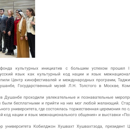
фонда культурных инициатив с большим успехом прошел I
«Русский язык как культурный код нации и язык межнационал
упили Центр кинофестивалей и международных программ, Тадж
ушанбе, Государственный музей Л.Н. Толстого в Москве, Ком
. в Душанбе проходили увлекательные и познавательные меропр
ни были бесплатными и прийти на них мог любой желающий. Ста
ного университета, где состоялась торжественная церемония по 
ый код нации и язык межнационального общения» и выставки «По
ор университета Кобилджон Хушвахт Хушвахтзода, президент 