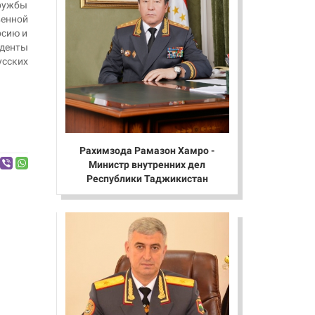
ружбы
венной
рсию и
уденты
усских
Рахимзода Рамазон Хамро -
Министр внутренних дел
Республики Таджикистан