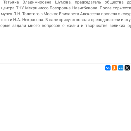
 Татьяна Владимировна Шумова, председатель общества д
о центра ТНУ Мехриниссо Бозоровна Назигбекова. После торжест
музея Л.Н. Толстого в Москве Елизавета Алексеева провела экску
того и Н.А. Некрасова. В зале присутствовали преподаватели и ст
торые задали много вопросов о жизни и творчестве великих р