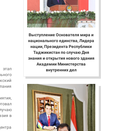
Выступление Основателя мира и
национального единства, Лидера
нации, Президента Республики
Таджикистан по случаю Дня
знания и открытия нового здания
Академии Министерства
 этап
внутренних дел
ьного
икский
пания
иятия,
ртовал
случаю
эзия в
Центра