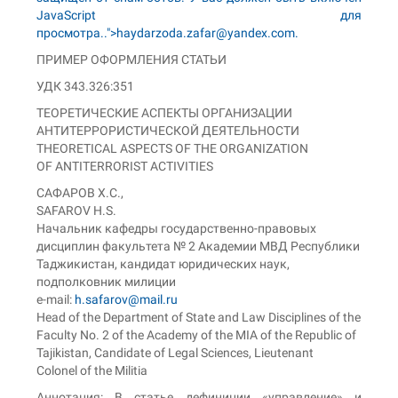
JavaScript для
просмотра.
.">
haydarzoda.zafar@yandex.com
.
ПРИМЕР ОФОРМЛЕНИЯ СТАТЬИ
УДК 343.326:351
ТЕОРЕТИЧЕСКИЕ АСПЕКТЫ ОРГАНИЗАЦИИ
АНТИТЕРРОРИСТИЧЕСКОЙ ДЕЯТЕЛЬНОСТИ
THEORETICAL ASPECTS OF THE ORGANIZATION
OF ANTITERRORIST ACTIVITIES
САФАРОВ Х.С.,
SAFAROV H.S.
Начальник кафедры государственно-правовых
дисциплин факультета № 2 Академии МВД Республики
Таджикистан, кандидат юридических наук,
подполковник милиции
e-mail:
h.safarov@mail.ru
Head of the Department of State and Law Disciplines of the
Faculty No. 2 of the Academy of the MIA of the Republic of
Tajikistan, Candidate of Legal Sciences, Lieutenant
Colonel of the Militia
Аннотация: В статье дефиниции «управление» и