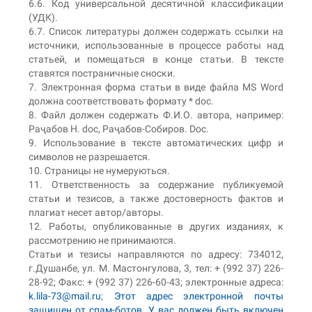
6.6. Код универсальной десятичной классификации
(УДК).
6.7. Список литературы должен содержать ссылки на
источники, использованные в процессе работы над
статьей, и помещаться в конце статьи. В тексте
ставятся постраничные сноски.
7. Электронная форма статьи в виде файла MS Word
должна соответствовать формату * doc.
8. Файл должен содержать Ф.И.О. автора, например:
Раҷабов Н. doc, Раҷабов-Собиров. Doc.
9. Использование в тексте автоматических цифр и
символов не разрешается.
10. Страницы не нумеруються.
11. Ответственность за содержание публикуемой
статьи и тезисов, а также достоверность фактов и
плагиат несет автор/авторы.
12. Работы, опубликованные в других изданиях, к
рассмотрению не принимаются.
Статьи и тезисы направляются по адресу: 734012,
г.Душанбе, ул. М. Мастонгулова, 3, тел: + (992 37) 226-
28-92; Факс: + (992 37) 226-60-43; электронные адреса:
k.lila-73@mail.ru
;
Этот адрес электронной почты
защищен от спам-ботов. У вас должен быть включен