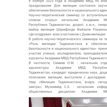
8 ноября 2023 года в Академии МВД по ини
празднования Дня милиции состоялся научн
обеспечении безопасности и национального един
Научно-теоретический семинар со вступитель
словом открыл начальник Академии М
Республики Таджикистан, доцент, к.ю.н., генер
майор милиции Шарифзода Файзали Рахмона
где поздравил всех участников с Днем милиции.
В работе научно-теоретического семинара на т
«Роль милиции Таджикистана в обеспече
безопасности и национального единства» прин
участие ученые, исследователи, преподавател
курсанты Академии МВД Республики Таджикист
В частности, Самиев Н.М. - начальник отд
адъюнктуры Академии МВД Республи
Таджикистан, кандидат юридических наук, доце
полковник милиции, выступили с докладами
тему «Милиция Таджикистана, вчера, сегод
завтра»; Мухаммед С.А. - начальник кафе
общественных дисциплин Академии М