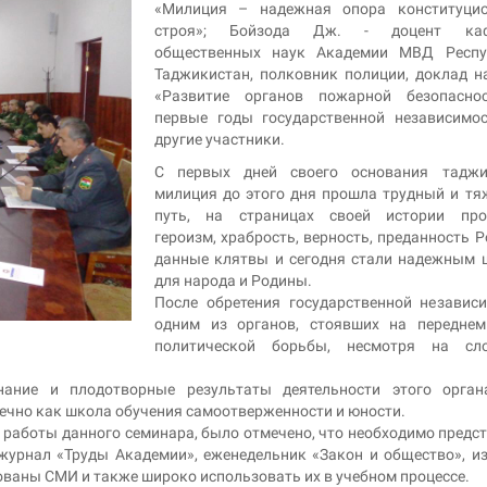
«Милиция – надежная опора конституцио
строя»; Бойзода Дж. - доцент ка
общественных наук Академии МВД Респу
Таджикистан, полковник полиции, доклад н
«Развитие органов пожарной безопасно
первые годы государственной независимо
другие участники.
С первых дней своего основания таджи
милиция до этого дня прошла трудный и т
путь, на страницах своей истории про
героизм, храбрость, верность, преданность Р
данные клятвы и сегодня стали надежным
для народа и Родины.
После обретения государственной независ
одним из органов, стоявших на переднем
политической борьбы, несмотря на сл
ознание и плодотворные результаты деятельности этого орга
вечно как школа обучения самоотверженности и юности.
 работы данного семинара, было отмечено, что необходимо предс
журнал «Труды Академии», еженедельник «Закон и общество», и
ваны СМИ и также широко использовать их в учебном процессе.