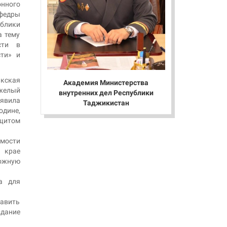
нного
федры
блики
а тему
сти в
сти» и
кская
Академия Министерства
яжелый
внутренних дел Республики
явила
Таджикистан
одине,
 щитом
имости
 крае
ожную
на для
тавить
здание