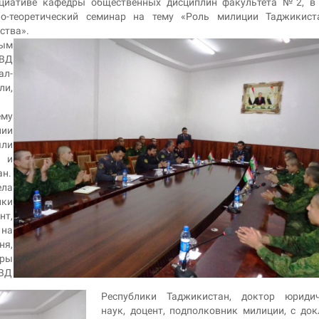
циативе кафедры общественных дисциплин факультета №2, в 
о-теоретический семинар на тему «Роль милиции Таджикист
ства».
ным
ВД
ал-
ли,
ему
нии
яли
и и
ан.
ела
ки
нт,
 на
ня,
дры
ВД
Республики Таджикистан, доктор юридич
наук, доцент, подполковник милиции, с до