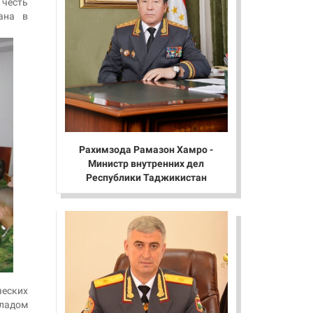
честь
ана в
Рахимзода Рамазон Хамро -
Министр внутренних дел
Республики Таджикистан
еских
кладом