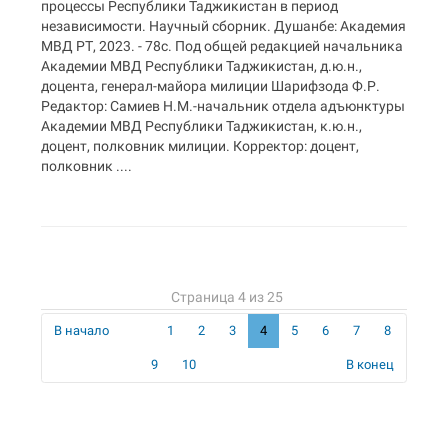
процессы Республики Таджикистан в период
независимости. Научный сборник. Душанбе: Академия
МВД РТ, 2023. - 78с. Под общей редакцией начальника
Академии МВД Республики Таджикистан, д.ю.н.,
доцента, генерал-майора милиции Шарифзода Ф.Р.
Редактор: Самиев Н.М.-начальник отдела адъюнктуры
Академии МВД Республики Таджикистан, к.ю.н.,
доцент, полковник милиции. Корректор: доцент,
полковник ....
Страница 4 из 25
В начало
1
2
3
4
5
6
7
8
9
10
В конец