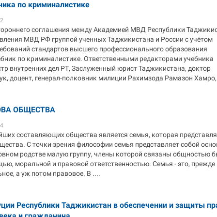
ника по криминалистике
22
тороннего соглашения между Академией МВД Республики Таджикис
вления МВД РФ группой ученных Таджикистана и России с учётом
ебований стандартов высшего профессионального образования
ебник по криминалистике. Ответственными редакторами учебника
тр внутренних дел РТ, Заслуженный юрист Таджикистана, доктор
к, доцент, генерал-полковник милиции Рахимзода Рамазон Хамро, .
ОВА ОБЩЕСТВА
24
йших составляющих общества является семья, которая представля
бщества. С точки зрения философии семья представляет собой осн
ровном родстве малую группу, члены которой связаны общностью б
ю, моральной и правовой ответственностью. Семья - это, прежде 
ое, а уж потом правовое. В ....
уции Республики Таджикистан в обеспечении и защиты пр
века и гражданина