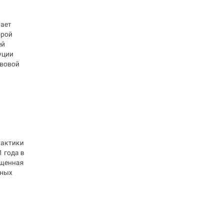
чает
орой
ей
уции
авовой
тактики
 года в
ященная
вных