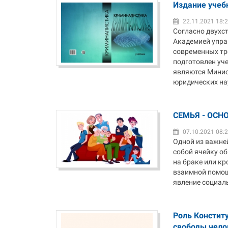
Издание учеб
22.11.2021 18:
Согласно двухс
Академией упра
современных тр
подготовлен уч
являются Минис
юридических нау
СЕМЬЯ - ОСН
07.10.2021 08:
Одной из важне
собой ячейку о
на браке или к
взаимной помощь
явление социальн
Роль Констит
свободы чело