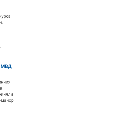
курса
и,
.
и МВД
енних
в
риняли
л-майор