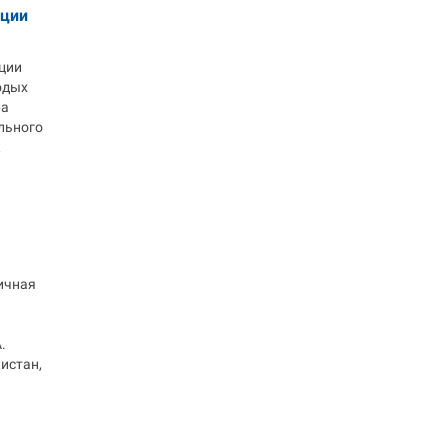
иции
ции
одых
ра
льного
к
ичная
.
истан,