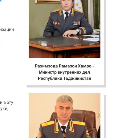
низаций
й
Рахимзода Рамазон Хамро -
Министр внутренних дел
Республики Таджикистан
 в эту
уки,