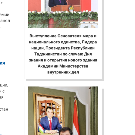
и»
демии
занял
.
Выступление Основателя мира и
национального единства, Лидера
нации, Президента Республики
Таджикистан по случаю Дня
знания и открытия нового здания
ия
Академии Министерства
внутренних дел
ции,
 с
ая
стан
н