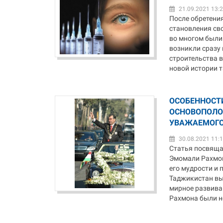
21.09.2021 13:
После обретени
становления св
во многом были
возникли сразу 
строительства 
новой истории т
ОСОБЕННОСТ
ОСНОВОПОЛО
УВАЖАЕМОГО
30.08.2021 11:
Статья посвяща
Эмомали Рахмон
его мудрости и 
Таджикистан вы
мирное развива
Рахмона были не