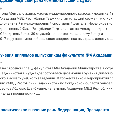
адемии МВД выиграла чемпионат Азии в Дубае
39
она Абдусаломовна, мастер международного класса, курсантка 4 
Академии МВД Республики Таджикистан младший сержант милици
ациональный и международный спортивный деятель. Неоднократно
дарственный Флаг Республики Таджикистан на международных
 Обладатель более 30 медалей по профессиональному боксу и
2017 году наша многообещающая спортсменка выиграла золотую ...
учения дипломов выпускникам факультета №4 Академи
57
да на строевом плацу факультета №4 Академии Министерства внутр
 Таджикистан в Худжанде состоялась церемония вручения дипломо
ого высшего учебного заведения. В торжественном мероприятии п
ник УМВД Республики Таджикистан по Согдийской области генера
вонов Абдулло Шанбиевич, начальник Академии МВД Республики
ндидат юридических ....
политическое значение речь Лидера нации, Президента