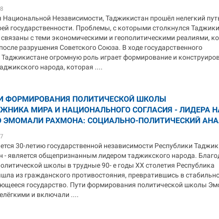
28
я Национальной Независимости, Таджикистан прошёл нелегкий пут
оей государственности. Проблемы, с которыми столкнулся Таджики
 связаны с теми экономическими и геополитическими реалиями, к
после разрушения Советского Союза. В ходе государственного
в Таджикистане огромную роль играет формирование и конструиро
аджикского народа, которая ....
И ФОРМИРОВАНИЯ ПОЛИТИЧЕСКОЙ ШКОЛЫ
ЖНИКА МИРА И НАЦИОНАЛЬНОГО СОГЛАСИЯ - ЛИДЕРА 
 ЭМОМАЛИ РАХМОНА: СОЦИАЛЬНО-ПОЛИТИЧЕСКИЙ АН
17
ется 30-летию государственной независимости Республики Таджик
 - является общепризнанным лидером таджикского народа. Благо
политической школы в трудные 90- е годы ХХ столетия Республика
шла из гражданского противостояния, превратившись в стабильно
ющееся государство. Пути формирования политической школы Э
лёгкими и включали ....