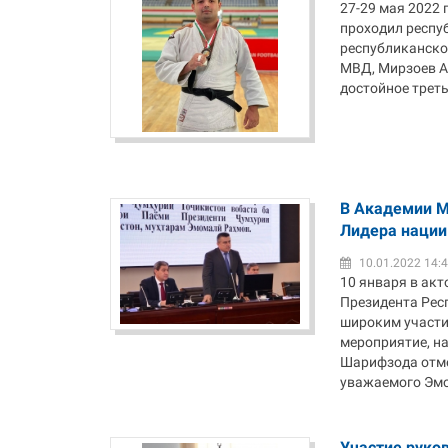
27-29 мая 2022 
проходил респуб
республиканско
МВД, Мирзоев А
достойное треть
В Академии М
Лидера наци
10.01.2022 14:
10 января в ак
Президента Рес
широким участи
мероприятие, н
Шарифзода отме
уважаемого Эмо
Участие руко