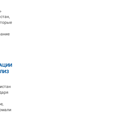
ь
стан,
оторые
вание
НАЦИИ
АЛИЗ
истан
даря
е,
момали