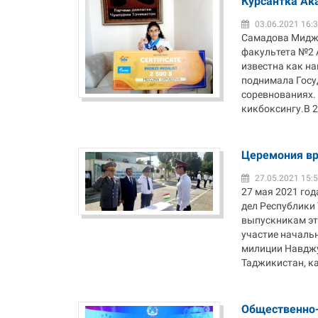
Курсантка Ак
03.06.2021 16:
Самадова Миджг
факультета №2 
известна как н
поднимала Госу
соревнованиях.
кикбоксингу.В 
Церемония вр
27.05.2021 15:
27 мая 2021 го
дел Республики
выпускникам эт
участие началь
милиции Навджу
Таджикистан, ка
Общественно-