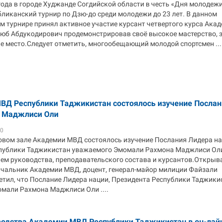
года в городе Худжанде Согдийской области в честь «Дня молодеж
ликанский турнир по Дзю-до среди молодежи до 23 лет. В данном
м турнире принял активное участие курсант четвертого курса Ака
юб Абдукодирович продемонстрировав своё высокое мастерство, 
е место.Следует отметить, многообещающий молодой спортсмен ...
ВД Республики Таджикистан состоялось изучение Послан
и Маджлиси Оли
40
товом зале Академии МВД состоялось изучение Послания Лидера на
публики Таджикистан уважаемого Эмомали Рахмона Маджлиси Оли
ем руководства, преподавательского состава и курсантов.Открыв
ачальник Академии МВД, доцент, генерал-майор милиции Файзали
тил, что Послание Лидера нации, Президента Республики Таджики
мали Рахмона Маджлиси Оли ....
водства Академии МВД Республики Таджикистан в он-лай