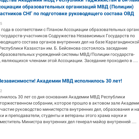
социации образовательных организаций МВД (Полиции)
частников СНГ по подготовке руководящего состава ОВД
25
1 года в соответствии с Планом Ассоциации образовательных орга
государств-участников Содружества Независимых Государств по
оводящего состава органов внутренних дел на базе Карагандинско
еспублики Казахстан им. Б. Бейсенова состоялось заседание
образовательных учреждений системы МВД/Полиции государств-
 являющихся членами этой Ассоциации. Заседание проходило в ....
езависимости! Академии МВД исполнилось 30 лет!
22
олнилось 30 лет со дня основания Академии МВД Республики
 торжественном собрании, которое прошло в актовом зале Академии
участие руководство министерств внутренних дел, образования и на
ки и преподаватели, студенты и ветераны этого храма науки и
еститель Министра внутренних дел генерал-майор внутренней ....