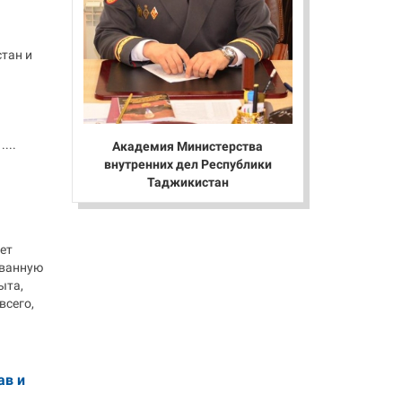
тан и
...
Академия Министерства
внутренних дел Республики
Таджикистан
ет
ованную
ыта,
всего,
ав и