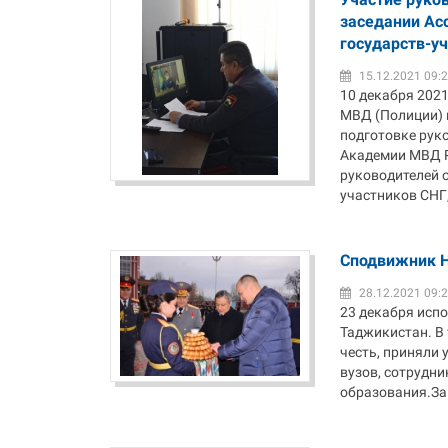
заседании Ас
государств-у
15.12.2021 09:
10 декабря 202
МВД (Полиции) 
подготовке рук
Академии МВД Р
руководителей 
участников СНГ,
Сподвижник Н
28.12.2021 09:
23 декабря исп
Таджикистан. В
честь, приняли 
вузов, сотрудни
образования.Зам