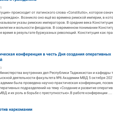
25
уция» происходит от латинского слова «Constitutio», которое озна
 учреждаю». Возникло оно ещё во времена римской империи, в кот
называли указы римских императоров. В средние века Конституци
вилегии и вольности феодалов. В современном понимании Констит
ое время в результате буржуазных революций. Конституция как пр
ическая конференция в честь Дня создания оперативных
й
53
Министерства внутренних дел Республики Таджикистан и кафедры 
ыскной деятельности факультета №6 Академии МВД 5 октября 2021
кадемии была проведена научно-практическая конференция, посв
перативных подразделений на тему «Создание и развитие операти
ВД и их роль в борьбе с преступностью».В работе конференции ....
отив наркомании