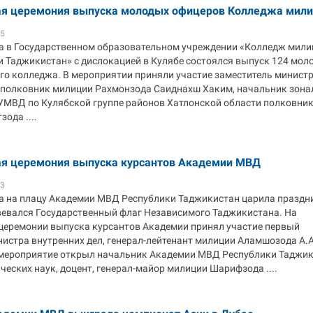
я церемония выпуска молодых офицеров Колледжа мил
55
да в Государственном образовательном учреждении «Колледж мили
 Таджикистан» с дислокацией в Кулябе состоялся выпуск 124 мол
го колледжа. В мероприятии приняли участие заместитель минист
, полковник милиции Рахмонзода Саиднахш Хаким, начальник зона
УМВД по Кулябской группе районов Хатлонской области полковни
ода ....
я церемония выпуска курсантов Академии МВД
43
да на плацу Академии МВД Республики Таджикистан царила праздн
вевался Государственный флаг Независимого Таджикистана. На
церемонии выпуска курсантов Академии принял участие первый
нистра внутренних дел, генерал-лейтенант милиции Аламшозода А.А
мероприятие открыл начальник Академии МВД Республики Таджик
еских наук, доцент, генерал-майор милиции Шарифзода ....