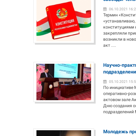
06.10.2021 16:
Термин «Констит
«устанавливаю,
конституциями 
закрепляли при
возникли в нов
акт ....
Научно-практ
подразделени
05.10.2021 15:
По инициативе 
оперативно-роз
актовом зале А
Дню создания о
подразделений М
Молодежь пр