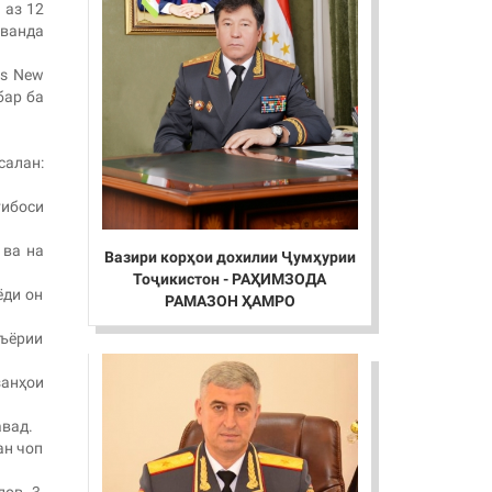
 аз 12
ванда
es New
бар ба
салан:
тибоси
 ва на
Вазири корҳои дохилии Ҷумҳурии
Тоҷикистон - РАҲИМЗОДА
ёди он
РАМАЗОН ҲАМРО
еъёрии
занҳои
авад.
ан чоп