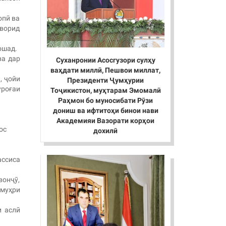
опӣ ва
 ворид
ошад.
ва дар
Суханронии Асосгузори сулҳу
ваҳдати миллӣ, Пешвои миллат,
, ҷойи
Президенти Ҷумҳурии
уроғаи
Тоҷикистон, муҳтарам Эмомалӣ
Раҳмон бо муносибати Рӯзи
дониш ва ифтитоҳи бинои нави
Академияи Вазорати корҳои
oc
дохилӣ
ассиса
вонҷӯ,
 муҳри
и аслӣ