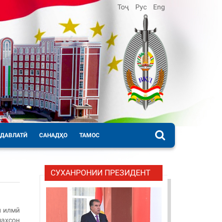
Тоҷ
Рус
Eng
 ДАВЛАТӢ
САНАДҲО
ТАМОС
СУХАНРОНИИ ПРЕЗИДЕНТ
и илмӣ
шахсон