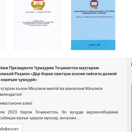
ёми Президенти Ҷумҳурии Тоҷикистон муҳтарам
омалӣ Раҳмон «Дар бораи самтҳои асосии сиёсати дохилӣ
 хориҷии ҷумҳурӣ»
ҳтарам аъзои Маҷлиси миллӣ ва вакилони Маҷлиси
мояндагон!
мватанони азиз!
ли 2023 барои Тоҷикистон, бо вуҷуди мураккабшавии
собиқаи вазъи ҷаҳони муосир, инчунин...
Муфассал