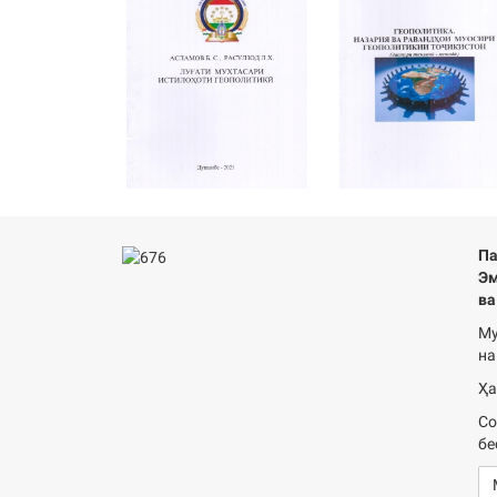
Па
Эм
ва
Му
на
Ҳа
Со
бе