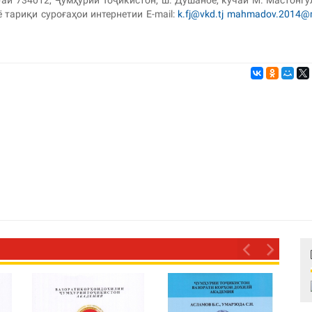
 734012, Ҷумҳурии Тоҷикистон, ш. Душанбе, кӯчаи М. Мастонгул
 ё тариқи суроғаҳои интернетии E-mail:
k.fj@vkd.tj
mahmadov.2014@m