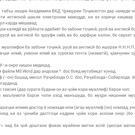
абъу нашри Академияи ВКД Ҷумҳурии Тоҷикистон дар намуди ч
ти истисноӣ шакли электронии маводде, ки аз хориҷи кишвар
бул карда мешавад.
 калидӣ ва рӯйхати адабиёт бо забони тоҷикӣ, русӣ ва англисӣ б
ӣ ва англисӣ бо ҳуруфи сиёҳ ва бо ҳарфҳои калон, бе сархат 
аллифон ба забони тоҷикӣ, русӣ ва англисӣ бо ишораи Н.Н.Н.П.
аҷаи илмӣ, унвони илмӣ ва суроғаи почта (хизматӣ), ҳамчунин с
–и онро нишон медиҳад.
айли MS Word дар андозаи *. doc бояд мутобиқат кунад.
(–он) бошад, мисол: Раҷабзода О.С. doc, Раҷабзода–Собирзода. d
гарданд:
 тавсия (дар сурати будани он аз ҷойи кори муаллиф) барои чоп;
и маълумоти барои чопи озод манъшуда, бо муҳри нишонии му
дараҷаи илмии доктор ё номзади илм (агар муаллиф (он) номзад, ун
ояд ки аз ҷониби дастгоҳи кадрии ҷойи кори асосии онҳо (бо
» оид ба ҷой доштани фоизи муайяни матни аслӣ (ҳиссаи матн