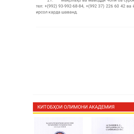
21. Мақолаҳо ва маводди чопӣ ба суроғаи
тел: +(992) 93-992-68-84, +(992 37) 226 60 42 ва
ирсол карда шаванд.
КИТОБҲОИ ОЛИМОНИ АКАДЕМИЯ