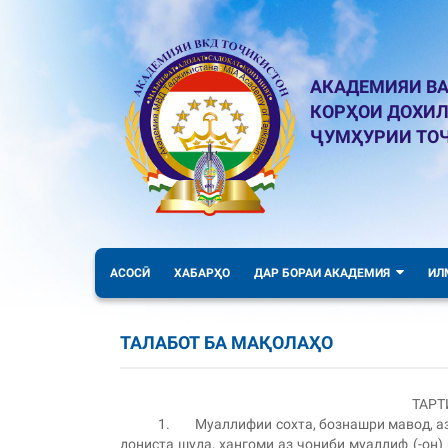
АКАДЕМИЯИ ВА
КОРҲОИ ДОХИ
ҶУМҲУРИИ ТО
АСОСӢ
ХАБАРҲО
ДАР БОРАИ АКАДЕМИЯ
ИЛ
ТАЛАБОТ БА МАҚОЛАҲО
ТАРТ
1. Муаллифии сохта, бознашри мавод, аз
дониста шуда, ҳангоми аз ҷониби муаллиф (-он