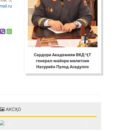
ов, 3,
ail.ru
Сардори Академияи ВКД ҶТ
генерал-майори милитсия
Насуриён Пулод Асадулло
АКСҲО
Previous
Next