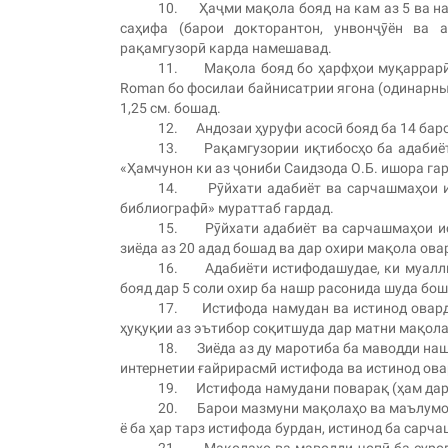
10. Ҳаҷми мақола бояд на кам аз 5 ва на 
саҳифа (барои докторантон, унвонҷӯён ва
рақамгузорӣ карда намешавад.
11. Мақола бояд бо ҳарфҳои муқаррарӣ, 
Roman бо фосилаи байнисатрии ягона (одинарный
1,25 см. бошад.
12. Андозаи ҳуруфи асосӣ бояд ба 14 бар
13. Рақамгузории иқтибосҳо ба адабиёт 
«Ҳамчунон ки аз ҷониби Саидзода О.Б. ишора гард
14. Рӯйхати адабиёт ва сарчашмаҳои ис
библиографӣ» мураттаб гардад.
15. Рӯйхати адабиёт ва сарчашмаҳои ист
зиёда аз 20 адад бошад ва дар охири мақола ов
16. Адабиёти истифодашудае, ки муаллиф
бояд дар 5 соли охир ба нашр расонида шуда бош
17. Истифода намудан ва истинод оварда
ҳуқуқии аз эътибор соқитшуда дар матни мақол
18. Зиёда аз ду маротиба ба маводди наш
интернетии ғайрирасмӣ истифода ва истинод ов
19. Истифода намудани поварақ (ҳам дар з
20. Барои мазмуни мақолаҳо ва маълумот
ё ба ҳар тарз истифода бурдан, истинод ба сарч