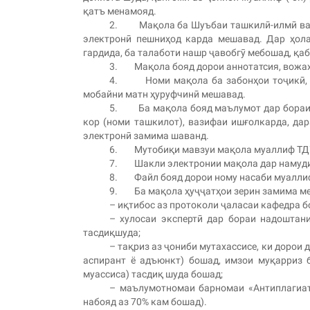
қатъ менамояд.
2. Мақола ба Шуъбаи ташкилӣ-илмӣ ва т
электронӣ пешниҳод карда мешавад. Дар ҳола
гардида, ба талаботи нашр ҷавобгӯ мебошад, қа
3. Мақола бояд дорои аннотатсия, вожаҳои
4. Номи мақола ба забонҳои тоҷикӣ, рус
мобайни матн ҳуруфчинӣ мешавад.
5. Ба мақола бояд маълумот дар бораи му
кор (номи ташкилот), вазифаи ишғолкарда, дар
электронӣ замима шаванд.
6. Мутобиқи мавзуи мақола муаллиф ТДУ
7. Шакли электронии мақола дар намуди ф
8. Файл бояд дорои ному насаби муаллиф 
9. Ба мақола ҳуҷҷатҳои зерин замима ме
– иқтибос аз протоколи ҷаласаи кафедра бо
– хулосаи экспертӣ дар бораи надоштан
тасдиқшуда;
– тақриз аз ҷониби мутахассисе, ки дорои 
аспирант ё адъюнкт) бошад, имзои муқарриз б
муассиса) тасдиқ шуда бошад;
– маълумотномаи барномаи «Антиплагиат
набояд аз 70% кам бошад).