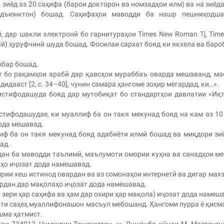
зиёд аз 20 саҳифа (барои докторон ва номзадҳои илм) ва на зиёда
 адъюнктон) бошад. Саҳифаҳои маводди ба нашр пешниҳодша
дар шакли электронӣ бо гарнитураҳои Times New Roman Tj, Tim
) ҳуруфчинӣ шуда бошад. Фосилаи сархат бояд ки якхела ва баро
обар бошад.
бо рақамҳои арабӣ дар қавсҳои мураббаъ оварда мешаванд, ма
идааст [2, с. 34–40], чунин самара ҳангоме зоҳир мегардад, ки…».
тифодашуда бояд дар мутобиқат бо стандартҳои давлатии «Иқ
ифодашудае, ки муаллиф ба он такя мекунад бояд на кам аз 10
арда мешавад.
 ба он такя мекунад бояд адабиёти илмӣ бошад ва миқдори зи
ад.
н ба маводди таълимӣ, маълумоти омории куҳна ва санадҳои м
аҳо иҷозат дода намешавад.
рии хеш истинод овардан ва аз сомонаҳои интернетӣ ва дигар мах
ардан дар мақолаҳо иҷозат дода намешавад.
ери ҳар саҳифа ва ҳам дар охири ҳар мақола) иҷозат дода намеш
и саҳеҳ муаллифонашон масъул мебошанд. Ҳангоми пурра ё қисм
ашма ҳатмист.