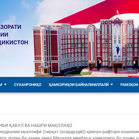
ЗОРАТИ
ЛИИ
ҶИКИСТОН
М
СУХАНРОНИҲО
ҲАМКОРИҲОИ БАЙНАЛМИЛЛАЛӢ
РАМЗҲОИ
ИБИ ҚАБУЛ ВА НАШРИ МАҚОЛАҲО
худкунии муаллифӣ (сирқат (асардуздӣ)) ҳамчун рафтори ношоям
) роҳ додан ба чунин амал Маҷалла минбаъд ҳамкориро бо чунин 