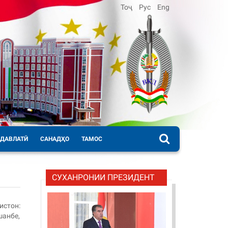
Тоҷ
Рус
Eng
 ДАВЛАТӢ
САНАДҲО
ТАМОС
СУХАНРОНИИ ПРЕЗИДЕНТ
истон:
шанбе,