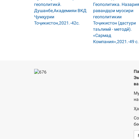
Па
Эм
ва
Му
на
Ҳа
Со
бе