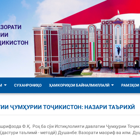
ЗОРАТИ
ЛИИ
ҶИКИСТОН
М
СУХАНРОНИҲО
ҲАМКОРИҲОИ БАЙНАЛМИЛЛАЛӢ
РАМЗҲОИ
ТИИ ҶУМҲУРИИ ТОҶИКИСТОН: НАЗАРИ ТАЪРИХӢ
ашрифзода Ф.Қ. Роҳ ба сӯи Истиқлолияти давлатии Ҷумҳурии Тоҷик
(дастури таълимӣ - методӣ) Душанбе: Вазорати маориф ва илм. Ду