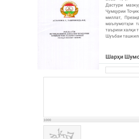
Дастури мазку
Ҷумҳурии Тоҷик
миллат, Прези
маълумотҳои т
таърихи халқи 
Шуъбаи ташкил
Шарҳи Шум
1000