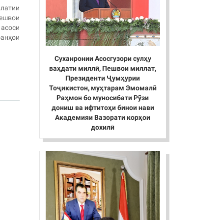
латии
Пешвои
асоси
анҳои
Суханронии Асосгузори сулҳу
ваҳдати миллӣ, Пешвои миллат,
Президенти Ҷумҳурии
Тоҷикистон, муҳтарам Эмомалӣ
Раҳмон бо муносибати Рӯзи
дониш ва ифтитоҳи бинои нави
Академияи Вазорати корҳои
дохилӣ