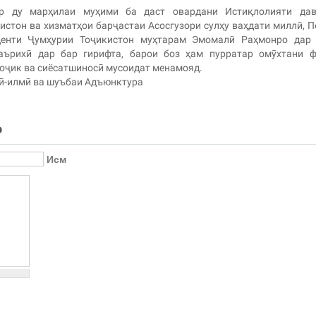
р ду марҳилаи муҳими ба даст овардани Истиқлолияти дав
истон ва хизматҳои барҷастаи Асосгузори сулҳу ваҳдати миллӣ, 
денти Ҷумҳурии Тоҷикистон муҳтарам Эмомалӣ Раҳмонро дар 
аърихӣ дар бар гирифта, барои боз ҳам пурратар омӯхтани ф
тоҷик ва сиёсатшиносӣ мусоидат менамояд.
ӣ-илмӣ ва шуъбаи Адъюнктура
о
Исм