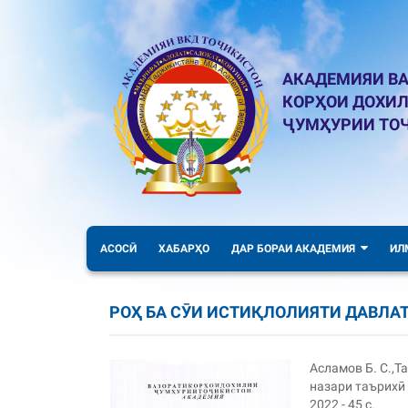
АКАДЕМИЯИ ВА
КОРҲОИ ДОХИ
ҶУМҲУРИИ ТО
АСОСӢ
ХАБАРҲО
ДАР БОРАИ АКАДЕМИЯ
ИЛ
РОҲ БА СӮИ ИСТИҚЛОЛИЯТИ ДАВЛА
Асламов Б. С.,Т
назари таърихӣ 
2022 - 45 с.