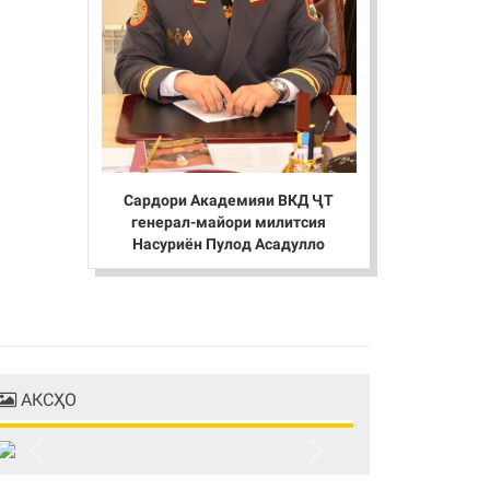
Сардори Академияи ВКД ҶТ
генерал-майори милитсия
Насуриён Пулод Асадулло
АКСҲО
Previous
Next