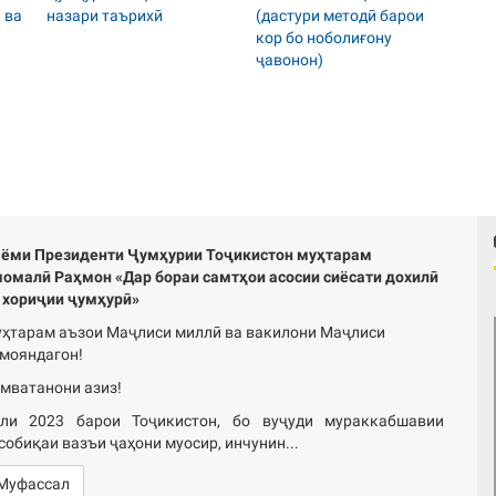
ёми Президенти Ҷумҳурии Тоҷикистон муҳтарам
омалӣ Раҳмон «Дар бораи самтҳои асосии сиёсати дохилӣ
 хориҷии ҷумҳурӣ»
ҳтарам аъзои Маҷлиси миллӣ ва вакилони Маҷлиси
мояндагон!
мватанони азиз!
ли 2023 барои Тоҷикистон, бо вуҷуди мураккабшавии
собиқаи вазъи ҷаҳони муосир, инчунин...
Муфассал