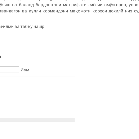
ӯзиш ва баланд бардоштани маърифати сиёсии омӯзгорон, унво
авандагон ва кулли кормандони мақомоти корҳои дохилӣ низ с
-илмӣ ва табъу нашр
о
Исм