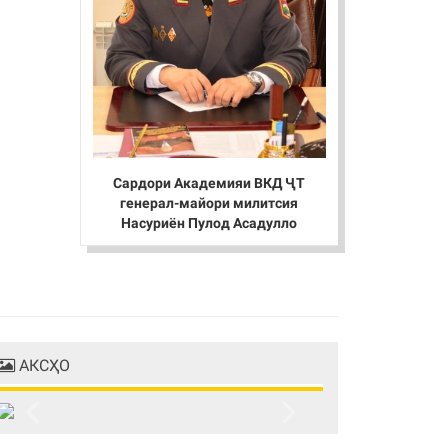
Сардори Академияи ВКД ҶТ
генерал-майори милитсия
Насуриён Пулод Асадулло
АКСҲО
Previous
Next