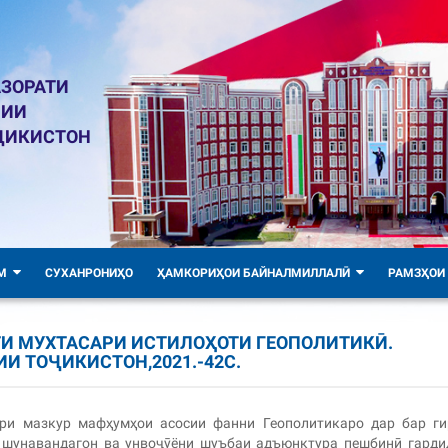
ЗОРАТИ
ЛИИ
ҶИКИСТОН
М
СУХАНРОНИҲО
ҲАМКОРИҲОИ БАЙНАЛМИЛЛАЛӢ
РАМЗҲОИ
ҒАТИ МУХТАСАРИ ИСТИЛОҲОТИ ГЕОПОЛИТИКӢ.
И ТОҶИКИСТОН,2021.-42С.
ари мазкур мафҳумҳои асосии фанни Геополитикаро дар бар г
 шунавандагон ва унвоҷӯёни шуъбаи адъюнктура пешбинӣ гарди