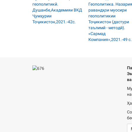
Па
Эм
ва
Му
на
Ҳа
Со
бе