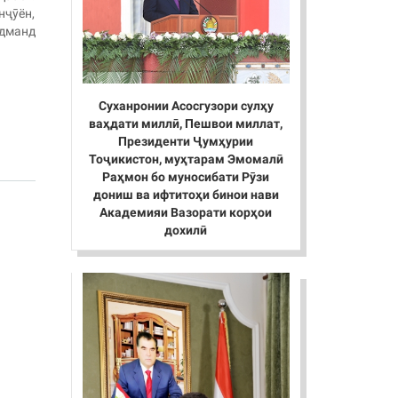
нҷӯён,
удманд
Суханронии Асосгузори сулҳу
ваҳдати миллӣ, Пешвои миллат,
Президенти Ҷумҳурии
Тоҷикистон, муҳтарам Эмомалӣ
Раҳмон бо муносибати Рӯзи
дониш ва ифтитоҳи бинои нави
Академияи Вазорати корҳои
дохилӣ