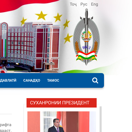
Тоҷ
Рус
Eng
 ДАВЛАТӢ
САНАДҲО
ТАМОС
СУХАНРОНИИ ПРЕЗИДЕНТ
ирифта
дааст.