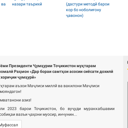
ёми Президенти Ҷумҳурии Тоҷикистон муҳтарам
омалӣ Раҳмон «Дар бораи самтҳои асосии сиёсати дохилӣ
 хориҷии ҷумҳурӣ»
ҳтарам аъзои Маҷлиси миллӣ ва вакилони Маҷлиси
мояндагон!
мватанони азиз!
ли 2023 барои Тоҷикистон, бо вуҷуди мураккабшавии
собиқаи вазъи ҷаҳони муосир, инчунин...
Муфассал