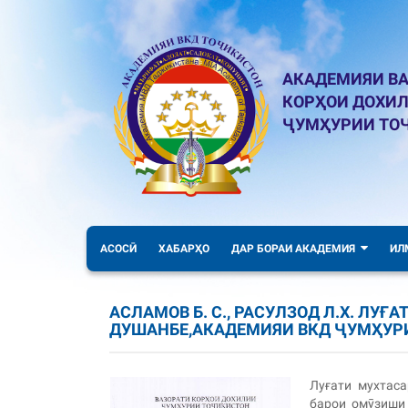
АКАДЕМИЯИ ВА
КОРҲОИ ДОХИ
ҶУМҲУРИИ ТО
АСОСӢ
ХАБАРҲО
ДАР БОРАИ АКАДЕМИЯ
ИЛ
АСЛАМОВ Б. С., РАСУЛЗОД Л.Х. ЛУ
ДУШАНБЕ,АКАДЕМИЯИ ВКД ҶУМҲУРИ
Луғати мухтас
барои омӯзиши