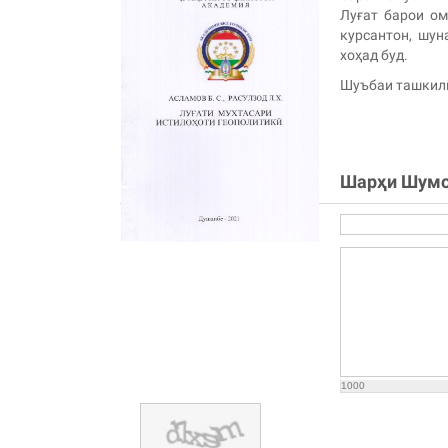
Луғат барои ом
курсантон, шун
хоҳад буд.
Шуъбаи ташкилӣ
Шарҳи Шум
1000