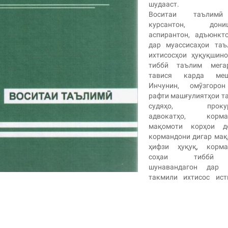
шудааст.
Воситаи таълим
курсантон, дониш
аспирантон, адъюнкт
дар муассисаҳои таъ
ихтисосҳои ҳуқуқшин
тиббӣ таълим мегар
тавися карда меш
Инчунин, омӯзгоро
рафти машғулиятҳои т
судяҳо, прокуро
адвокатҳо, корма
мақомоти корҳои до
кормандони дигар ма
ҳифзи ҳуқуқ, корма
соҳаи тиббӣ
шунавандагон дар 
такмили ихтисос ист