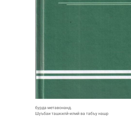
бурда метавонанд.
Шуъбаи ташкилӣ-илмӣ ва табъу нашр