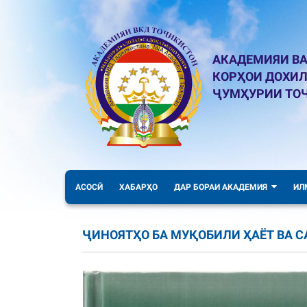
АКАДЕМИЯИ ВА
КОРҲОИ ДОХИ
ҶУМҲУРИИ ТО
АСОСӢ
ХАБАРҲО
ДАР БОРАИ АКАДЕМИЯ
ИЛ
ҶИНОЯТҲО БА МУҚОБИЛИ ҲАЁТ ВА 