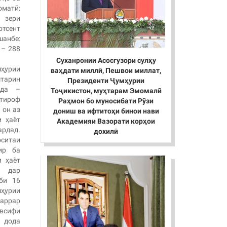
оматӣ:
 зери
тсент
шанбе:
 – 288
Суханронии Асосгузори сулҳу
мҳурии
ваҳдати миллӣ, Пешвои миллат,
тарин
Президенти Ҷумҳурии
нда –
Тоҷикистон, муҳтарам Эмомалӣ
ътироф
Раҳмон бо муносибати Рӯзи
 он аз
дониш ва ифтитоҳи бинои нави
и ҳаёт
Академияи Вазорати корҳои
ардад.
дохилӣ
оситаи
ир ба
и ҳаёт
 дар
би 16
мҳурии
ррар
сифи
 дода