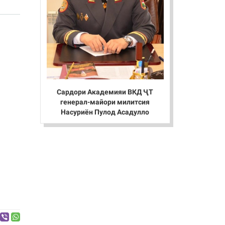
Сардори Академияи ВКД ҶТ
генерал-майори милитсия
Насуриён Пулод Асадулло