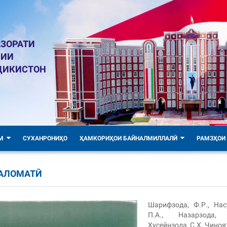
ЗОРАТИ
ЛИИ
ҶИКИСТОН
М
СУХАНРОНИҲО
ҲАМКОРИҲОИ БАЙНАЛМИЛЛАЛӢ
РАМЗҲОИ
САЛОМАТӢ
Шарифзода, Ф.Р., Нас
П.А., Назарзода, 
Ҳусейнзода, С.Ҳ. Ҷиноя