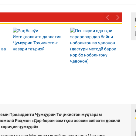
ёми Президенти Ҷумҳурии Тоҷикистон муҳтарам
омалӣ Раҳмон «Дар бораи самтҳои асосии сиёсати дохилӣ
 хориҷии ҷумҳурӣ»
ҳтарам аъзои Маҷлиси миллӣ ва вакилони Маҷлиси