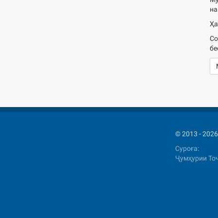
на
Ҳа
Со
бе
© 2013 - 2
Суроға:
Ҷумҳурии Тоҷ