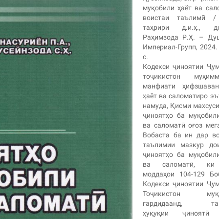
муқобили ҳаёт ва сал
воистаи таълимӣ /
таҳрири д.и.ҳ., до
Раҳимзода Р.Ҳ. – Ду
Империал-Групп, 2024.
с.
Кодекси ҷиноятии Ҷу
тоҷикистон муҳимм
манфиати ҳифзшава
ҳаёт ва саломатиро э
намуда, Қисми махсуси
ҷиноятҳо ба муқобил
ва саломатӣ оғоз мег
Вобаста ба ин дар в
таълимии мазкур до
ҷиноятҳо ба муқобил
ва саломатӣ, ки
моддаҳои 104-129 Бо
Кодекси ҷиноятии Ҷу
Тоҷикистон муқа
гардидаанд, тав
ҳуқуқии ҷиноятӣ