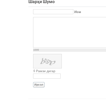
Шарҳи Шумо
Исм
1000
Рамзи дигар
Ирсол