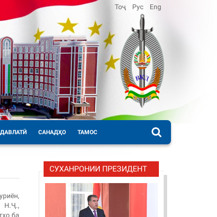
Тоҷ
Рус
Eng
 ДАВЛАТӢ
САНАДҲО
ТАМОС
СУХАНРОНИИ ПРЕЗИДЕНТ
уриён,
Н.Ҷ.,
тҳо ба