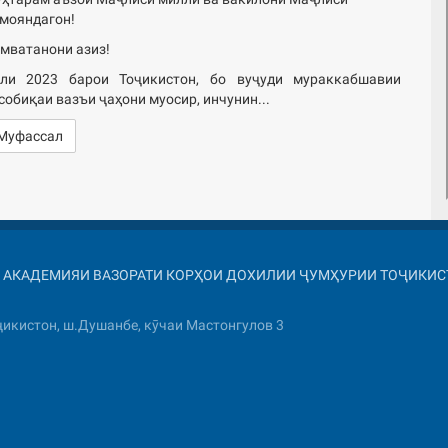
мояндагон!
мватанони азиз!
ли 2023 барои Тоҷикистон, бо вуҷуди мураккабшавии
собиқаи вазъи ҷаҳони муосир, инчунин...
Муфассал
026 АКАДЕМИЯИ ВАЗОРАТИ КОРҲОИ ДОХИЛИИ ҶУМҲУРИИ ТОҶИКИ
икистон, ш.Душанбе, кӯчаи Мастонгулов 3