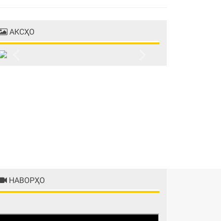
АКСҲО
Previous
Next
НАВОРҲО