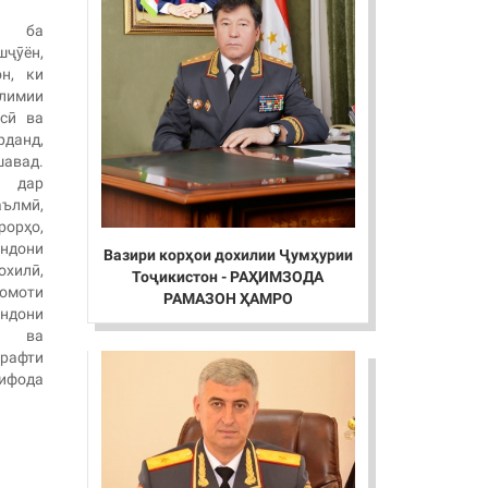
ӣ ба
ҷӯён,
он, ки
лимии
осӣ ва
данд,
авад.
н дар
аълмӣ,
рҳо,
ндони
Вазири корҳои дохилии Ҷумҳурии
хилӣ,
Тоҷикистон - РАҲИМЗОДА
қомоти
РАМАЗОН ҲАМРО
ндони
 ва
рафти
ифода