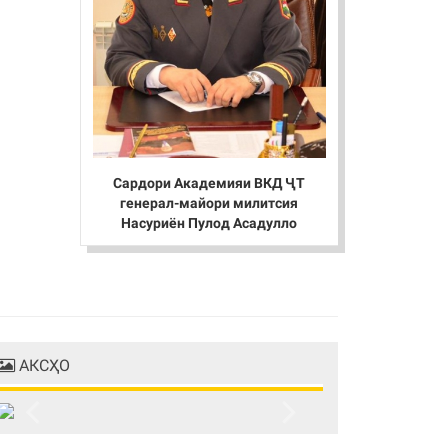
Сардори Академияи ВКД ҶТ
генерал-майори милитсия
Насуриён Пулод Асадулло
АКСҲО
Previous
Next