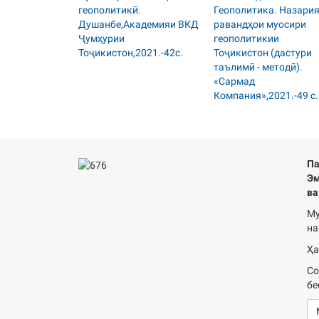
Па
Эм
ва
Му
на
Ҳа
Со
бе