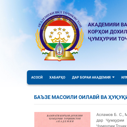
АКАДЕМИЯИ ВА
КОРҲОИ ДОХИ
ҶУМҲУРИИ ТО
АСОСӢ
ХАБАРҲО
ДАР БОРАИ АКАДЕМИЯ
ИЛ
БАЪЗЕ МАСОИЛИ ОИЛАВӢ ВА ҲУҚУҚ
Асламов Б. С.,
дар Ҷумҳурии 
Ҷумҳурии Тоҷики