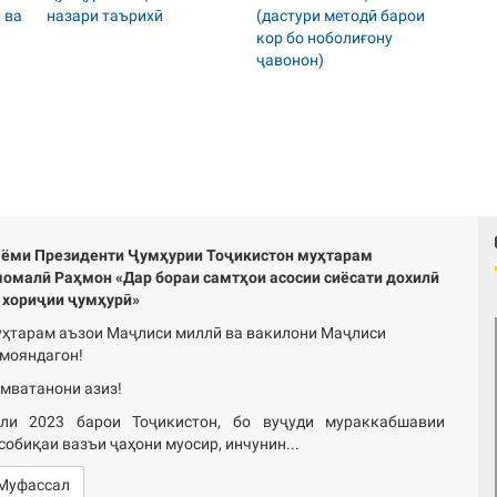
ёми Президенти Ҷумҳурии Тоҷикистон муҳтарам
омалӣ Раҳмон «Дар бораи самтҳои асосии сиёсати дохилӣ
 хориҷии ҷумҳурӣ»
ҳтарам аъзои Маҷлиси миллӣ ва вакилони Маҷлиси
мояндагон!
мватанони азиз!
ли 2023 барои Тоҷикистон, бо вуҷуди мураккабшавии
собиқаи вазъи ҷаҳони муосир, инчунин...
Муфассал