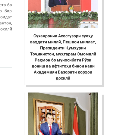
ста ба
р бар
соидат
нтон,
дохилӣ
Суханронии Асосгузори сулҳу
ваҳдати миллӣ, Пешвои миллат,
Президенти Ҷумҳурии
Тоҷикистон, муҳтарам Эмомалӣ
Раҳмон бо муносибати Рӯзи
дониш ва ифтитоҳи бинои нави
Академияи Вазорати корҳои
дохилӣ