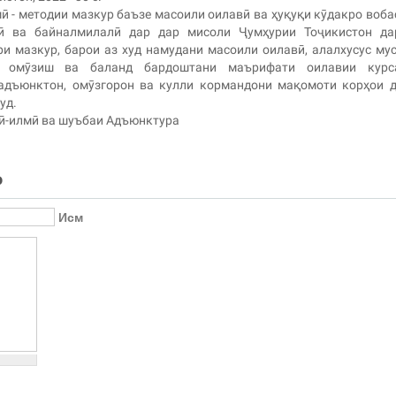
ӣ - методии мазкур баъзе масоили оилавӣ ва ҳуқуқи кӯдакро воба
ӣ ва байналмилалӣ дар дар мисоли Ҷумҳурии Тоҷикистон да
ри мазкур, барои аз худ намудани масоили оилавӣ, алалхусус му
и омӯзиш ва баланд бардоштани маърифати оилавии курса
 адъюнктон, омӯзгорон ва кулли кормандони мақомоти корҳои 
уд.
ӣ-илмӣ ва шуъбаи Адъюнктура
о
Исм