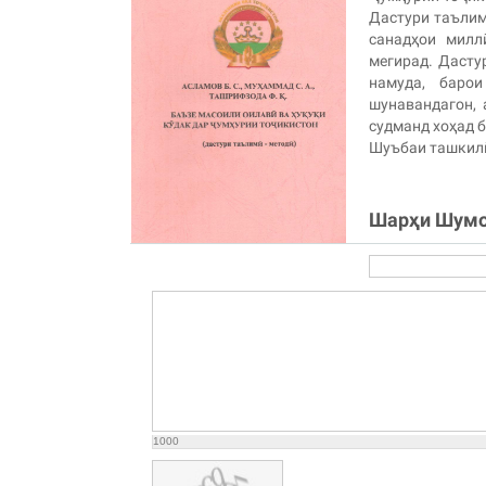
Дастури таълим
санадҳои милл
мегирад. Дасту
намуда, баро
шунавандагон,
судманд хоҳад б
Шуъбаи ташкил
Шарҳи Шум
1000