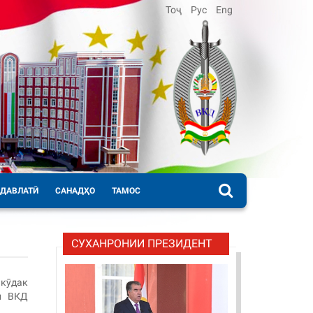
Тоҷ
Рус
Eng
 ДАВЛАТӢ
САНАДҲО
ТАМОС
СУХАНРОНИИ ПРЕЗИДЕНТ
 кӯдак
и ВКД