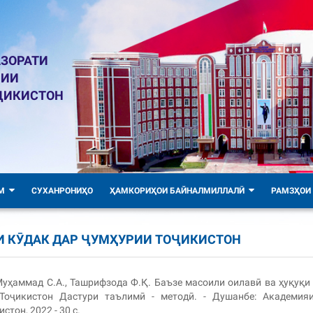
ЗОРАТИ
ЛИИ
ҶИКИСТОН
М
СУХАНРОНИҲО
ҲАМКОРИҲОИ БАЙНАЛМИЛЛАЛӢ
РАМЗҲОИ
И КӮДАК ДАР ҶУМҲУРИИ ТОҶИКИСТОН
 Муҳаммад С.А., Ташрифзода Ф.Қ. Баъзе масоили оилавӣ ва ҳуқуқи
Тоҷикистон Дастури таълимӣ - методӣ. - Душанбе: Академия
стон, 2022 - 30 с.