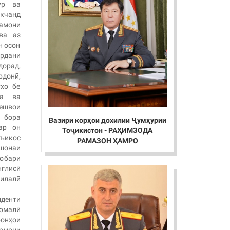
ур ва
якчанд
амони
ва аз
н осон
ардани
дорад,
рдонӣ,
хо бе
ка ва
ешвои
 бора
Вазири корҳои дохилии Ҷумҳурии
ар он
Тоҷикистон - РАҲИМЗОДА
ъикос
РАМАЗОН ҲАМРО
ишонаи
робари
нглисӣ
милалӣ
денти
омалӣ
бонҳои