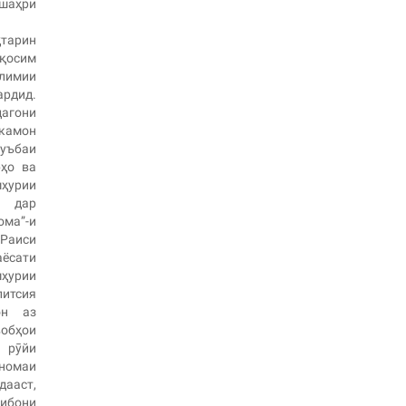
шаҳри
тарин
қосим
лимии
ардид.
дагони
акамон
уъбаи
рҳо ва
ҳурии
, дар
ма”-и
Раиси
ёсати
ҳурии
итсия
он аз
обҳои
 рӯйи
номаи
ааст,
либони