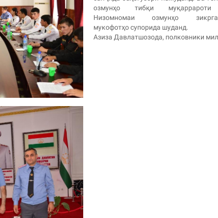
озмунҳо тибқи муқаррароти
Низомномаи озмунҳо зикрга
мукофотҳо супорида шуданд.
Азиза Давлатшозода, полковники ми