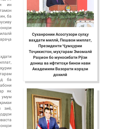
и ин
атамон
ин, ба
усиву
онҳои
илалӣ
Суханронии Асосгузори сулҳу
араҷа
ваҳдати миллӣ, Пешвои миллат,
Президенти Ҷумҳурии
Тоҷикистон, муҳтарам Эмомалӣ
ҳдати
Раҳмон бо муносибати Рӯзи
ллат,
дониш ва ифтитоҳи бинои нави
урии
Академияи Вазорати корҳои
арам
дохилӣ
ид ба
абони
ар як
 умум
ҳамаи
 зиё,
одҳои
васта
онҳои