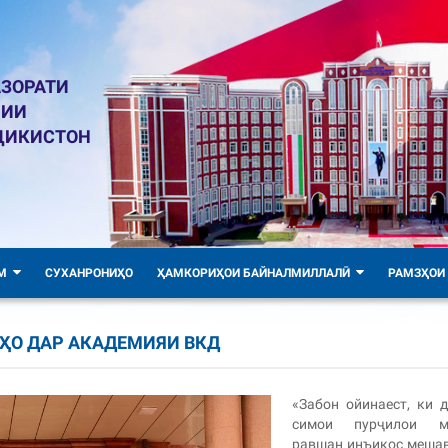
ЗОРАТИ
ЛИИ
ҶИКИСТОН
М
СУХАНРОНИҲО
ҲАМКОРИҲОИ БАЙНАЛМИЛЛАЛӢ
РАМЗҲОИ
ҲО ДАР АКАДЕМИЯИ ВКД
«Забон ойинаест, ки 
симои пурҷилои м
равшан инъикос меша