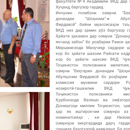
факултети №4 Академияи ВКД дар 
Хуҷанд, баргузор гардид.
Инчунин ғолибони озмуни “Беҳ
донандаи “Шоҳнома”-и Абул
Фирдавсӣ” байни муассисаҳои таъ
ВКД низ дар ҳамин рӯз баргузор г
Ҳайати ҳакамон дар озмуни “Донан
якчанд забон” бо роҳбарии Раиси ҳ
Миршамсзода Манучеҳр сардори ш
кор бо ҳайати шахсии Раёсати кад
кор бо ҳайати шахсии ВКД Ҷум
Тоҷикистон полковники милитсия
озмуни “Беҳтарин донандаи “Шоҳно
Абулқосим Фирдавсӣ бо роҳбарии 
комиссия муовини сардори Ра
нозиротӣ-ташкилии ВКД Ҷум
Тоҷикистон полковники мил
Қурбонзода Валишо ва омӯзгор
Донишгоҳи миллии Тоҷикистон, ҷав
ҳар як иштирокчии озмунро аз
номинатсияҳо , ки дар Низом
озмунҳои зикргардида дарҷ гардид
санҷида баҳогузорӣ намуданд. Ба ғо