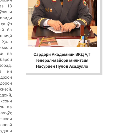
армони
аз 18
мӯзиши
вриди
 ҳанӯз
лӣ ба
ориҷӣ
.
Ҳоло
кмили
сӣ ва
Сардори Академияи ВКД ҶТ
барои
генерал-майори милитсия
дорад.
Насуриён Пулод Асадулло
а, ки
дрҳои
дорои
сиёсӣ,
донӣ,
хсони
дон ва
ваҷҷӯҳ
ешвои
мовозӣ
мудани