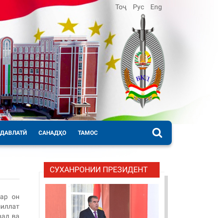
Тоҷ
Рус
Eng
 ДАВЛАТӢ
САНАДҲО
ТАМОС
СУХАНРОНИИ ПРЕЗИДЕНТ
дар он
иллат
вад ва