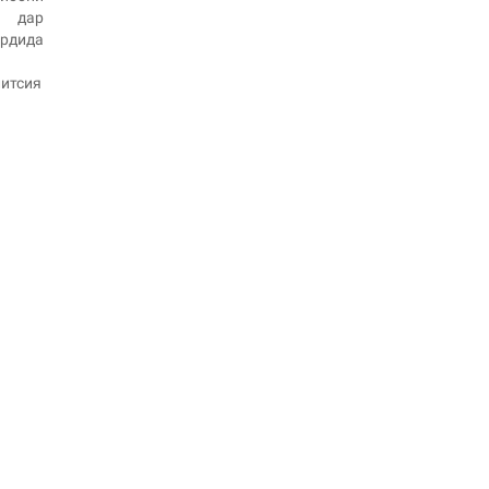
 дар
рдида
литсия