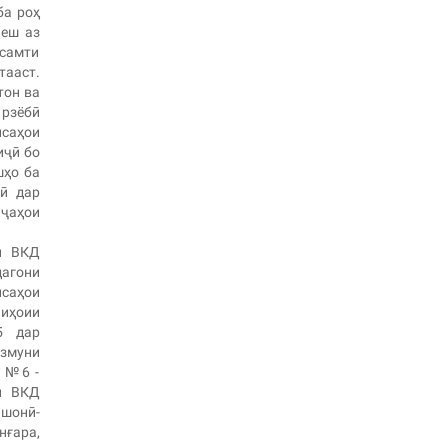
ба роҳ
пеш аз
 самти
ааст.
тон ва
арзёбӣ
саҳои
иҷӣ бо
шҳо ба
нӣ дар
иҷаҳои
и ВКД
дагони
саҳои
ниҳоии
5 дар
змуни
, №6 -
и ВКД
шонӣ-
ғара,