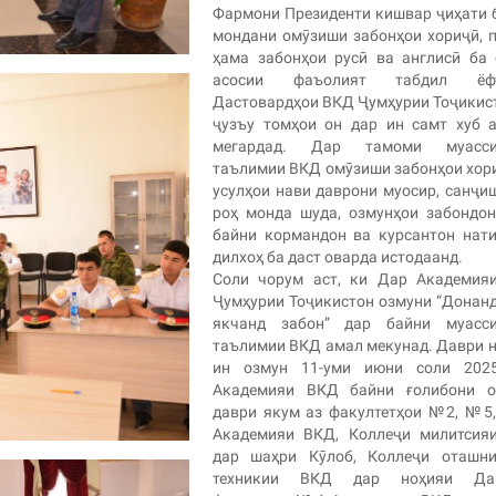
Фармони Президенти кишвар ҷиҳати 
мондани омӯзиши забонҳои хориҷӣ, 
ҳама забонҳои русӣ ва англисӣ ба
асосии фаъолият табдил ёфт
Дастовардҳои ВКД Ҷумҳурии Тоҷикис
ҷузъу томҳои он дар ин самт хуб 
мегардад. Дар тамоми муасси
таълимии ВКД омӯзиши забонҳои хор
усулҳои нави даврони муосир, санҷи
роҳ монда шуда, озмунҳои забондо
байни кормандон ва курсантон нат
дилхоҳ ба даст оварда истодаанд.
Соли чорум аст, ки Дар Академия
Ҷумҳурии Тоҷикистон озмуни “Донан
якчанд забон” дар байни муасси
таълимии ВКД амал мекунад. Даври 
ин озмун 11-уми июни соли 202
Академияи ВКД байни ғолибони о
даври якум аз факултетҳои №2, №5
Академияи ВКД, Коллеҷи милитсия
дар шаҳри Кӯлоб, Коллеҷи оташни
техникии ВКД дар ноҳияи Дан