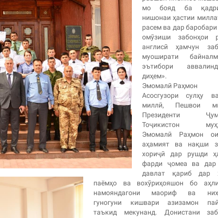
мо бояд ба қадр
нишонаи ҳастии милл
расем ва дар баробари 
омӯзиши забонҳои р
англисӣ ҳамчун заб
муоширати байналм
эътибори аввалинд
диҳем».
Эмомалӣ Раҳмон
Асосгузори сулҳу ва
миллӣ, Пешвои ми
Президенти Ҷумҳ
Тоҷикистон муҳт
Эмомалӣ Раҳмон о
аҳамият ва нақши з
хориҷӣ дар рушди ҳ
фарди ҷомеа ва дар
давлат қариб дар 
паёмҳо ва вохӯриҳояшон бо аҳли
намояндагони маориф ва ниҳ
гуногуни кишвари азизамон пай
таъкид мекунанд. Донистани заб