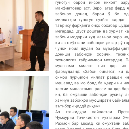
гуногун барои инсон нихоят зар
манфиатовар аст.
Зеро, агар фард 
забонро донад, барои ӯ бо од
миллатҳои гуногун суҳбат кардан 
таъриху фарҳанги онҳо бохабар шуда
мегардад. Дӯст доштан ва ҳурмат к
забони модарии худ маънои онро на
ки аз омӯхтани забонҳои дигар рӯ га
чунки ноил шудан ба муваффақият
дониши забонҳои хориҷӣ, техни
технология ғайриимкон мегардад.
П
муаззами миллат низ дар ин
фармудаанд: «Забон оинаест, ки д
симои пурҷилои миллат равшан ин
мешавад ва мо бояд ба қадри ин н
ҳастии миллатамон расем ва дар ба
ин, ба омӯзиши забонҳои русиву а
ҳамчун забонҳои муоширати байнал
эътибори ҷиддӣ диҳем».
Аз таъкидҳои пайвастаи Прези
Ҷумҳурии Тоҷикистон муҳтарам Эм
Раҳмон бар меояд, ки омӯхтани за