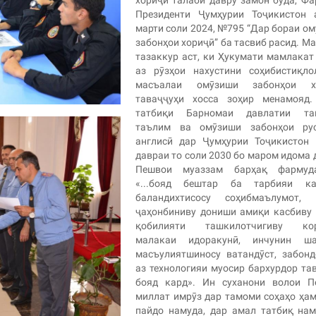
хориҷӣ талаби давру замон буда, Ф
Президенти Ҷумҳурии Тоҷикистон 
марти соли 2024, №795 “Дар бораи о
забонҳои хориҷӣ” ба тасвиб расид.
Ма
тазаккур аст, ки Ҳукумати мамлакат
аз рӯзҳои нахустини соҳибистиқло
масъалаи омӯзиши забонҳои х
таваҷҷуҳи хосса зоҳир менамояд
татбиқи Барномаи давлатии та
таълим ва омӯзиши забонҳои ру
англисӣ дар Ҷумҳурии Тоҷикистон 
давраи то соли 2030 бо маром идома 
Пешвои муаззам барҳақ фармуд
«...бояд бештар ба тарбияи ка
баландихтисосу соҳибмаълумот, 
ҷаҳонбиниву дониши амиқи касбиву 
қобилияти ташкилотчигиву кор
малакаи идоракунӣ, инчунин ша
масъулиятшиносу ватандӯст, забон
аз технологияи муосир бархурдор та
бояд кард».
Ин суханони волои П
миллат имрӯз дар тамоми соҳаҳо ҳа
пайдо намуда, дар амал татбиқ на