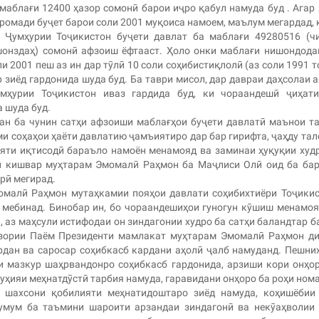
маблағи 12400 ҳазор сомонӣ барои иҷро қабул намуда буд . Агар
ромади буҷет барои соли 2001 муқоиса намоем, маълум мегардад, 
 Ҷумҳурии Тоҷикистон буҷети давлат ба маблағи 49280516 (ч
шонздаҳ) сомонӣ афзоиш ёфтааст. Ҳоло онки маблағи нишондод
 2001 пеш аз ин дар тӯлӣ 10 соли соҳибистиқлолӣ (аз соли 1991 т
 зиёд гардонида шуда буд. Ба таври мисол, дар давраи даҳсолаи 
мҳурии Тоҷикистон иваз гардида буд, ки чораандешӣ ҷиҳати
 шуда буд.
дан ба чунин сатҳи афзоиши маблағҳои буҷети давлатӣ маънои т
 соҳаҳои ҳаёти давлатию ҷамъиятиро дар бар гирифта, ҷаҳду та
яти иқтисодӣ бараъло намоён менамояд ва заминаи ҳуқуқии худ
и кишвар муҳтарам Эмомалӣ Раҳмон ба Маҷлиси Олӣ оид ба ба
рӣ мегирад.
омалӣ Раҳмон мутаҳкамии пояҳои давлати соҳибихтиёри Тоҷики
 мебинад. Бинобар ин, бо чораандешиҳои гуногун кӯшиш менамоя
, аз маҳсули истифодаи он зиндагонии худро ба сатҳи баландтар б
узории Паём Президенти мамлакат муҳтарам Эмомалӣ Раҳмон д
рдан ва саросар соҳибкасб кардани аҳолӣ ҷалб намуданд. Пешни
 мазкур шаҳрвандонро соҳибкасб гардонида, арзиши кори онҳо
уҳияи меҳнатдӯстӣ тарбия намуда, гаравидани онҳоро ба роҳи ном
 шахсони қобилияти меҳнатидоштаро зиёд намуда, коҳишёбии 
умум ба таъмини шароити арзандаи зиндагонӣ ва некӯаҳволии