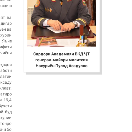
 коҳиш
ият ва
 дигар
ӯён ва
ҳурии
. Яъне
сифати
тчиёни
Сардори Академияи ВКД ҶТ
генерал-майори милитсия
оҳаҳои
Насуриён Пулод Асадулло
лаботи
влатии
яксаду
иллат,
латиро
м 19,4
буҷети
нӣ буд
мҳурии
стонро
онӣ бо