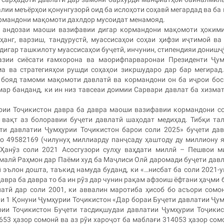
алии меъёрҳои қонунгузорӣ оид ба ислоҳоти соҳавӣ мегардад ва ба
ормандони мақомоти дахлдор мусоидат менамояд.
и андозаи маоши вазифавии дигар кормандони мақомоти ҳоким
ҳанг, варзиш, тандурустӣ, муассисаҳои соҳаи ҳифзи иҷтимоӣ ва
дигар ташкилоту муассисаҳои буҷетӣ, инчунин, стипендияи донишҷ
азии сиёсати ғамхорона ва маорифпарваронаи Президенти Ҷум
а ва стратегияҳои рушди соҳаҳои зикршударо дар бар мегирад
 бояд тамоми мақомоти давлатӣ ва кормандони он ба иҷрои бо
ар банданд, ки ин низ тавсеаи доимии Сарвари давлат ба хизма
урии Тоҷикистон давра ба давра маоши вазифавии кормандони с
к вақт аз болоравии буҷети давлатӣ шаҳодат медиҳад. Тибқи та
ти давлатии Ҷумҳурии Тоҷикистон барои соли 2025» буҷети да
о 49582169 (чилунуҳ миллиарду панҷсаду ҳаштоду ду миллиону 
Ҳанӯз соли 2021 Асосгузори сулҳу ваҳдати миллӣ – Пешвои м
малӣ Раҳмон дар Паёми худ ба Маҷлиси Олӣ даромади буҷети дав
эълон дошта, таъкид намуда буданд, ки «…нисбат ба соли 2021-у
авра ба давра то ба ин рӯз дар чунин рақам афзоиш ёфтани ҳаҷми 
латӣ дар соли 2001, ки аввалин маротиба ҳисоб бо асъори сомо
и 1 Қонуни Ҷумҳурии Тоҷикистон «Дар бораи Буҷети давлатии Ҷу
рии Тоҷикистон Буҷети тасдиқшудаи давлатии Ҷумҳурии Тоҷики
653 ҳазор сомонӣ ва аз рӯи хароҷот ба маблағи 314053 ҳазор сом