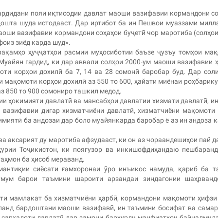
гардидани пояи иқтисодии давлат маоши вазифавии кормандони с
дошта шуда истодааст. Дар иртибот ба ин Пешвои муаззами милл
маоши вазифавии кормандони соҳаҳои буҷетӣ чор маротиба (солҳои
 фоиз зиёд карда шуд».
рақамҳо ҳуҷҷатҳои расмии муҳосиботии баъзе ҷузъу томҳои ма
Муайян гардид, ки дар аввали солҳои 2000-ум маоши вазифавии 
оти корҳои дохилӣ ба 7, 14 ва 28 сомонӣ баробар буд. Дар сол
 мақомоти корҳои дохилӣ аз 550 то 600, ҳайати миёнаи роҳбарик
аз 850 то 900 сомониро ташкил медод.
ии ҳокимияти давлатӣ ва мансабҳои давлатии хизмати давлатӣ, и
 вазифавии дигар хизматчиёни давлатӣ, хизматчиёни мақомоти
миятӣ ба андозаи дар боло муайянкарда баробар ё аз ин андоза 
а аксарият ду маротиба афзудааст, ки он аз чораандешиҳои пай д
ҳурии Тоҷикистон, ки поягузор ва инкишофдиҳандаю пешбаран
аҳмон ба ҳисоб мераванд.
мантиқии сиёсати ғамхоронаи ӯро инъикос намуда, қариб ба 
умум барои таъмини шароити арзандаи зиндагонии шаҳрванд
ти мамлакат ба хизматчиёни ҳарбӣ, кормандони мақомоти ҳифзи
ланд бардоштани маоши вазифавӣ, ин таъмини босифат ва сама
и сарҳадоти давлатӣ дар замони бархурди манфиатҳои байналмил