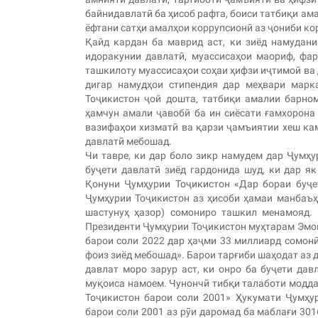
байнидавлатӣ ба ҳисоб рафта, боиси татбиқи ам
ёфтани сатҳи амалҳои коррупсионӣ аз ҷониби к
Қайд кардан ба маврид аст, ки зиёд намудан
идоракунии давлатӣ, муассисаҳои маориф, фар
ташкилоту муассисаҳои соҳаи ҳифзи иҷтимоӣ ва 
дигар намудҳои стипендия дар меҳвари марк
Тоҷикистон ҷой дошта, татбиқи амалии барном
ҳамчун амали ҷавобӣ ба ин сиёсати ғамхорона
вазифаҳои хизматӣ ва қарзи ҷамъиятии хеш кам
давлатӣ мебошад.
Чи тавре, ки дар боло зикр намудем дар Ҷумҳ
буҷети давлатӣ зиёд гардонида шуд, ки дар я
Қонуни Ҷумҳурии Тоҷикистон «Дар бораи буҷе
Ҷумҳурии Тоҷикистон аз ҳисоби ҳамаи манбаъҳ
шастунуҳ ҳазор) сомониро ташкил менамояд. 
Президенти Ҷумҳурии Тоҷикистон муҳтарам Эмо
барои соли 2022 дар ҳаҷми 33 миллиард сомонӣ 
фоиз зиёд мебошад». Барои тарғиби шаҳодат аз д
давлат моро зарур аст, ки онро ба буҷети дав
муқоиса намоем. Чунончӣ тибқи талаботи модда
Тоҷикистон барои соли 2001» Ҳукумати Ҷумҳу
барои соли 2001 аз рӯи даромад ба маблағи 301