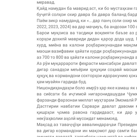
меравад.
Қайд намудан ба маврид аст, ки бо мустаҳкам 
буҷетӣ солҳои охир давра ба давра баланд бар
Паём зикр намуданд, ки «… дар панҷ соли охир 
2022, 2023, 2024) ва дар маҷмуъ, ба андозаи 100
Барои муқоиса ва тасдиқи воқеияти баъзе аз 
корҳои дохилӣ мавриди дидан қарор дода шуд. 
хурд, миёна ва калони роҳбарикунандаи мақом
маоши вазифавии ҳайати хурди роҳбарикунандаи
аз 700 то 800 ва ҳайати калони роҳбарикунанда 
Аз рӯи муқаррароти феҳрасти мансабҳои давлат
дигар санадҳои меъёрии ҳуқуқии соҳавӣ маоши
ҳуқуқ ва кормандони сохторҳои идоракунию ҳоки
ҳам муайян гардида буд.
Нишондиҳандаҳои боло имрӯз ҳар яке камаш як в
ва сиёсати ба иҷтимоӣ нигаронидашудаи Ҷум
фарзанди фарзонаи миллат муҳтарам Эмомалӣ Р
Дастгирии навбатии Сарвари давлат давоми 
қишрҳои ҷомеа равона гардидааст, ки дар 
некӯаҳволии аҳолӣ мусоидат менамояд.
Мақсад аз таваҷҷӯҳи аввалиндараҷаи Президен
ва дигар кормандони ин мақомот дар самти ба
амнияти давлатӣ, тартиботи ҷамъиятӣ ва ҳифз