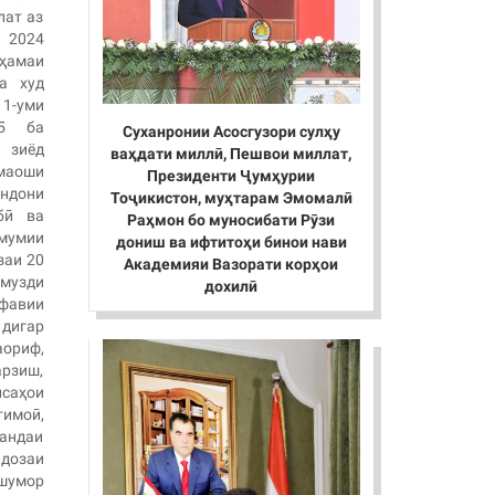
лат аз
 2024
 ҳамаи
а худ
1-уми
25 ба
Суханронии Асосгузори сулҳу
 зиёд
ваҳдати миллӣ, Пешвои миллат,
маоши
Президенти Ҷумҳурии
ндони
Тоҷикистон, муҳтарам Эмомалӣ
бӣ ва
Раҳмон бо муносибати Рӯзи
мумии
дониш ва ифтитоҳи бинои нави
заи 20
Академияи Вазорати корҳои
музди
дохилӣ
авии
игар
аориф,
арзиш,
саҳои
имоӣ,
нандаи
ндозаи
 шумор