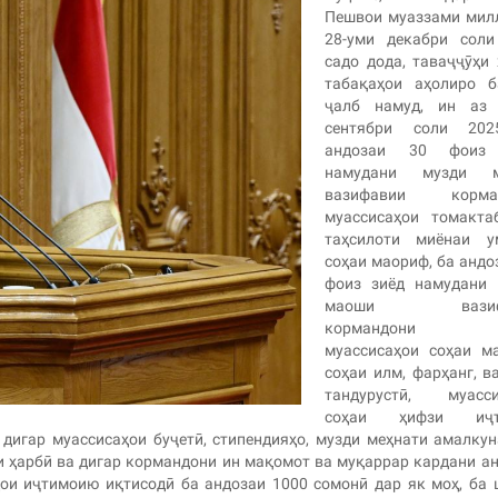
Пешвои муаззами мил
28-уми декабри соли
садо дода, таваҷҷӯҳи
табақаҳои аҳолиро б
ҷалб намуд, ин аз 
сентябри соли 20
андозаи 30 фоиз
намудани музди 
вазифавии корма
муассисаҳои томакта
таҳсилоти миёнаи у
соҳаи маориф, ба андо
фоиз зиёд намудани 
маоши вазиф
кормандони д
муассисаҳои соҳаи м
соҳаи илм, фарҳанг, в
тандурустӣ, муасси
соҳаи ҳифзи иҷт
дигар муассисаҳои буҷетӣ, стипендияҳо, музди меҳнати амалку
и ҳарбӣ ва дигар кормандони ин мақомот ва муқаррар кардани а
ои иҷтимоию иқтисодӣ ба андозаи 1000 сомонӣ дар як моҳ, ба