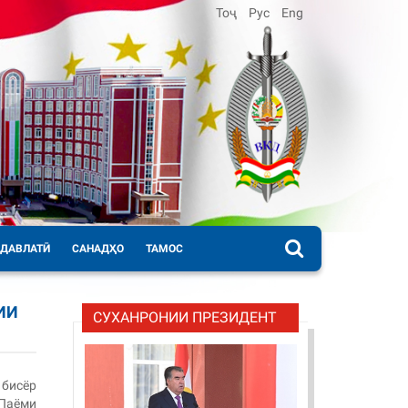
Тоҷ
Рус
Eng
 ДАВЛАТӢ
САНАДҲО
ТАМОС
ИИ
СУХАНРОНИИ ПРЕЗИДЕНТ
бисёр
Паёми