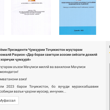
ёми Президенти Ҷумҳурии Тоҷикистон муҳтарам
омалӣ Раҳмон «Дар бораи самтҳои асосии сиёсати дохилӣ
 хориҷии ҷумҳурӣ»
ҳтарам аъзои Маҷлиси миллӣ ва вакилони Маҷлиси
мояндагон!
мватанони азиз!
ли 2023 барои Тоҷикистон, бо вуҷуди мураккабшавии
собиқаи вазъи ҷаҳони муосир, инчунин...
Муфассал