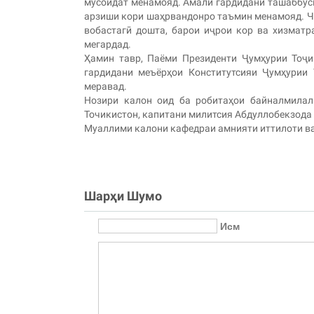
мусоидат менамояд. Амалӣ гардидани ташаббуси
арзиши кори шаҳрвандонро таъмин менамояд. Чун
вобастагӣ дошта, барои иҷрои кор ва хизматр
мегардад.
Ҳамин тавр, Паёми Президенти Ҷумҳурии Тоҷ
гардидани меъёрҳои Конститутсияи Ҷумҳурии 
меравад.
Нозири калон оид ба робитаҳои байналмила
Точикистон, капитани милитсия Абдуллобекзода 
Муаллими калони кафедраи амнияти иттилоти ва
Шарҳи Шумо
Исм