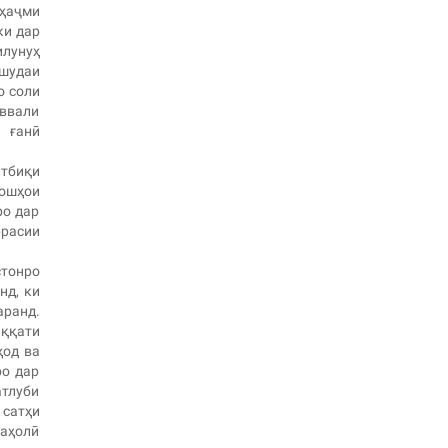
 ҳаҷми
ки дар
илунуҳ
ашудаи
о соли
аввали
 ғанӣ
атбиқи
лошҳои
ро дар
ррасии
стонро
нд, ки
аранд.
иққати
ҳод ва
ро дар
атлуби
сатҳи
 аҳолӣ