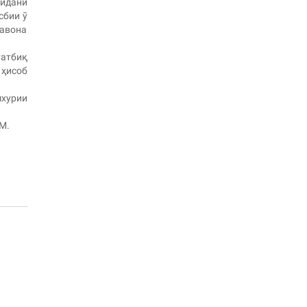
дидани
сбии ӯ
равона
татбиқ
 ҳисоб
хурии
М.