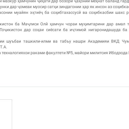
 мазкур ҳамчунин ҷиҳати дар бозори ҷаҳонии меҳнат баланд гар
ки дар ҷомеаи муосир сатҳи зиндагонии ҳар як инсон аз соҳибка
асонии муайян эҳтиёҷ ба соҳибтахассусӣ ва соҳибкасбии шахс 
икистон ба Маҷлиси Олӣ ҳамчун чораи муҳимтарини дар амал 
Тоҷикистон дар соҳаи сиёсати ба иҷтимоӣ нигаронидашуда ба
лии шуъбаи ташкили-илми ва табъу нашри Академияи ВКД Чум
Т.А.
 техналогияхои раками факултети №5, майори милитсия Ибодзода 