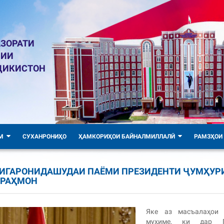
ЗОРАТИ
ЛИИ
ҶИКИСТОН
М
СУХАНРОНИҲО
ҲАМКОРИҲОИ БАЙНАЛМИЛЛАЛӢ
РАМЗҲОИ
НИГАРОНИДАШУДАИ ПАЁМИ ПРЕЗИДЕНТИ ҶУМҲУР
 РАҲМОН
Яке аз масъалаҳои 
муҳиме, ки дар 