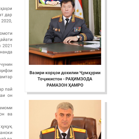
оҳаҳои
ат дар
 2020,
қомоти
ҳайати
и 2021
унанда
нчунин
 ҳифзи
Вазири корҳои дохилии Ҷумҳурии
камтар
Тоҷикистон - РАҲИМЗОДА
РАМАЗОН ҲАМРО
ар пай
даи он
тамоми
он ва
 ҳуқуқ
раноки
алӣ ва