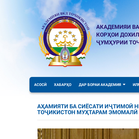
АКАДЕМИЯИ ВА
КОРҲОИ ДОХИ
ҶУМҲУРИИ ТО
АСОСӢ
ХАБАРҲО
ДАР БОРАИ АКАДЕМИЯ
ИЛ
АҲАМИЯТИ БА СИЁСАТИ ИҶТИМОӢ 
ТОҶИКИСТОН МУҲТАРАМ ЭМОМАЛӢ