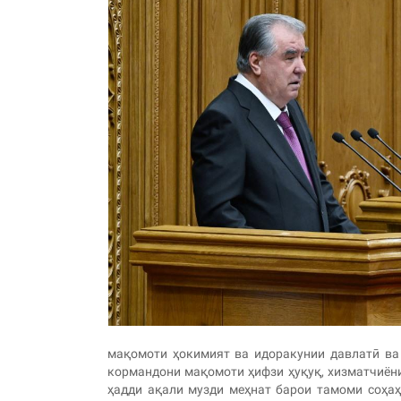
мақомоти ҳокимият ва идоракунии давлатӣ ва 
кормандони мақомоти ҳифзи ҳуқуқ, хизматчиён
ҳадди ақали музди меҳнат барои тамоми соҳаҳ