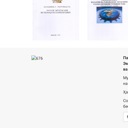
Па
Эм
ва
Му
на
Ҳа
Со
бе