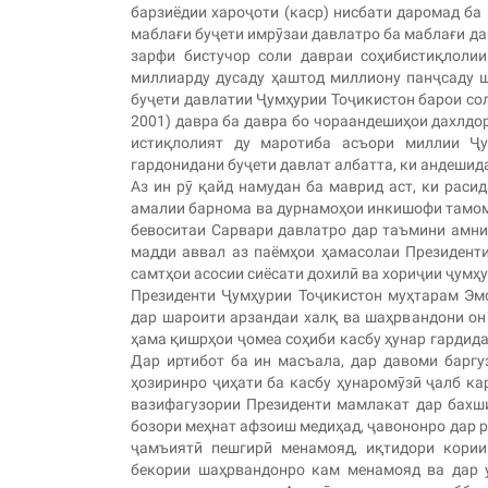
барзиёдии хароҷоти (каср) нисбати даромад ба 
маблағи буҷети имрӯзаи давлатро ба маблағи да
зарфи бистучор соли давраи соҳибистиқлолии
миллиарду дусаду ҳаштод миллиону панҷсаду 
буҷети давлатии Ҷумҳурии Тоҷикистон барои соли
2001) давра ба давра бо чораандешиҳои дахлдор
истиқлолият ду маротиба асъори миллии Ҷу
гардонидани буҷети давлат албатта, ки андешида
Аз ин рӯ қайд намудан ба маврид аст, ки раси
амалии барнома ва дурнамоҳои инкишофи тамоми
бевоситаи Сарвари давлатро дар таъмини амни
мадди аввал аз паёмҳои ҳамасолаи Президент
самтҳои асосии сиёсати дохилӣ ва хориҷии ҷумҳу
Президенти Ҷумҳурии Тоҷикистон муҳтарам Эм
дар шароити арзандаи халқ ва шаҳрвандони он
ҳама қишрҳои ҷомеа соҳиби касбу ҳунар гардида
Дар иртибот ба ин масъала, дар давоми барг
ҳозиринро ҷиҳати ба касбу ҳунаромӯзӣ ҷалб ка
вазифагузории Президенти мамлакат дар бахши
бозори меҳнат афзоиш медиҳад, ҷавононро дар р
ҷамъиятӣ пешгирӣ менамояд, иқтидори кории
бекории шаҳрвандонро кам менамояд ва дар 