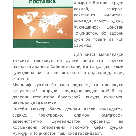
Ҳамро – Вазири корҳои
дохилӣ, генерал-
лейтенанти милитсия,
номзади илмҳои ҳуқуқ,
Ҳуқуқшиноси шоистаи
Тоҷикистон, бо забони
русӣ ба тозагӣ аз чоп
баромад.
Дар китоб масъалаҳои
таърихи ташаккул ва рушди институти таҳвили
назоратшавандаи байналмилалӣ, ки то ҳол дар илми
ҳуқуқшиносии ватанӣ инъикос нагардидаанд, дарҷ
ёфтаанд.
Муаллиф кӯшиш ба харҷ додааст, ки ташаккули
қонунгузорӣ, корҳои анҷомдодашудаи қаблӣ ва
даврони гузаштаро баҳогузорӣ намуда, дурнамои
навинро қайд намояд.
Китоби мазкур барои доираи васеи хонандагон,
судяҳо, пракурорҳо, олимон, омӯзгорон,
адъюнктантҳо, шунавандагон, курсантҳо ва
кормандони оперативии мақомоти ҳифзи ҳуқуқи
Ҷумҳурии Тоҷикистон пешниҳод гардидааст.