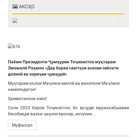
АКСҲО
Previous
Next
Паёми Президенти Ҷумҳурии Тоҷикистон муҳтарам
Эмомалӣ Раҳмон «Дар бораи самтҳои асосии сиёсати
дохилӣ ва хориҷии ҷумҳурӣ»
Муҳтарам аъзои Маҷлиси миллӣ ва вакилони Маҷлиси
намояндагон!
Ҳамватанони азиз!
Соли 2023 барои Тоҷикистон, бо вуҷуди мураккабшавии
бесобиқаи вазъи ҷаҳони муосир, инчунин...
Муфассал