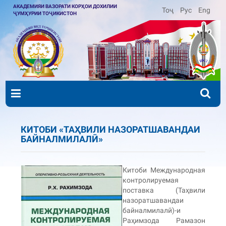
АКАДЕМИЯИ ВАЗОРАТИ КОРҲОИ ДОХИЛИИ
Тоҷ
Рус
Eng
ҶУМҲУРИИ ТОҶИКИСТОН
КИТОБИ «ТАҲВИЛИ НАЗОРАТШАВАНДАИ
БАЙНАЛМИЛАЛӢ»
Китоби Международная
контролируемая
поставка (Таҳвили
назоратшавандаи
байналмилалӣ)-и
Раҳимзода Рамазон