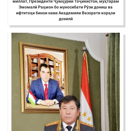
миллат, Президенти Ҷумҳурии Тоҷикистон, муҳтарам
Эмомалӣ Раҳмон бо муносибати Рӯзи дониш ва
ифтитоҳи бинои нави Академияи Вазорати корҳои
дохилӣ