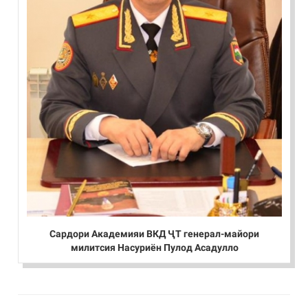
Сардори Академияи ВКД ҶТ генерал-майори
милитсия Насуриён Пулод Асадулло