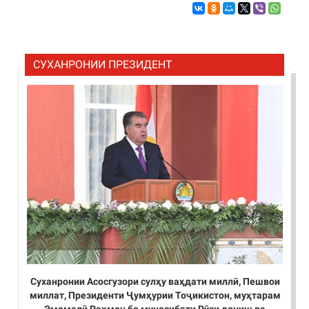
СУХАНРОНИИ ПРЕЗИДЕНТ
Суханронии Асосгузори сулҳу ваҳдати миллӣ, Пешвои
миллат, Президенти Ҷумҳурии Тоҷикистон, муҳтарам
Эмомалӣ Раҳмон бо муносибати Рӯзи дониш ва