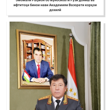
ифтитоҳи бинои нави Академияи Вазорати корҳои
дохилӣ