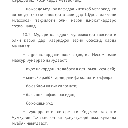
кафедра иштирок карда метавонанд;
– номзаде мудири кафедра интихоб мегардад, ки
аз се ду ҳиcсаи овозҳои аъзои дар Шӯрои олимони
муассисаи таҳсилоти олии касбӣ ширкаткардаро
соҳиб шавад.
10.2. Мудири кафедраи муассисаҳои таҳсилоти
олии касбӣ дар мавридҳои зерин бозхонд карда
мешавад:
– иҷро накардани вазифаҳое, ки Низомномаи
мазкур муқаррар намудааст;
– иҷро накардани талаботи шартномаи меҳнатӣ;
– манфӣ арзёбӣ гардидани фаъолияти кафедра;
– бо сабаби вазъи саломатӣ;
– ба синни нафақа расидан;
– бо хоҳиши худ;
– муқаррароти дигаре, ки Кодекси меҳнати
Ҷумҳурии Тоҷикистон ва қонунгузорӣ амалкунанда
муайян намудааст.