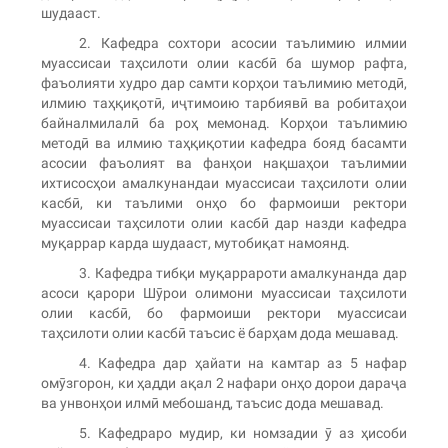
шудааст.
2. Кафедра сохтори асосии таълимию илмии
муассисаи таҳсилоти олии касбӣ ба шумор рафта,
фаъолияти худро дар самти корҳои таълимию методӣ,
илмию таҳқиқотӣ, иҷтимоию тарбиявӣ ва робитаҳои
байналмилалӣ ба роҳ мемонад. Корҳои таълимию
методӣ ва илмию таҳқиқотии кафедра бояд басамти
асосии фаъолият ва фанҳои нақшаҳои таълимии
ихтисосҳои амалкунандаи муассисаи таҳсилоти олии
касбӣ, ки таълими онҳо бо фармоиши ректори
муассисаи таҳсилоти олии касбӣ дар назди кафедра
муқаррар карда шудааст, мутобиқат намоянд.
3. Кафедра тибқи муқаррароти амалкунанда дар
асоси қарори Шӯрои олимони муассисаи таҳсилоти
олии касбӣ, бо фармоиши ректори муассисаи
таҳсилоти олии касбӣ таъсис ё барҳам дода мешавад.
4. Кафедра дар ҳайати на камтар аз 5 нафар
омӯзгорон, ки ҳадди ақал 2 нафари онҳо дорои дараҷа
ва унвонҳои илмӣ мебошанд, таъсис дода мешавад.
5. Кафедраро мудир, ки номзадии ӯ аз ҳисоби