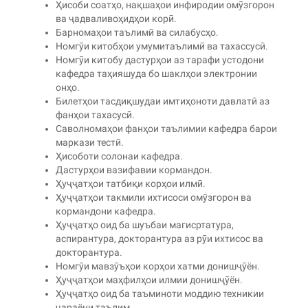
Ҳисоби соатҳо, нақшаҳои инфиродии омӯзгорон
ва ҷадваливоҳидҳои корӣ.
Барномаҳои таълимӣ ва силабусҳо.
Номгӯи китобҳои умумитаълимӣ ва тахассусӣ.
Номгӯи китобу дастурҳои аз тарафи устодони
кафедра таҳияшуда бо шаклҳои электронии
онҳо.
Билетҳои тасдиқшудаи имтиҳоноти давлатӣ аз
фанҳои тахасусӣ.
Саволномаҳои фанҳои таълимии кафедра барои
маркази тестӣ.
Ҳисоботи солонаи кафедра.
Дастурҳои вазифавии кормандон.
Ҳуҷҷатҳои татбиқи корҳои илмӣ.
Ҳуҷҷатҳои такмили ихтисоси омӯзгорон ва
кормандони кафедра.
Ҳуҷҷатҳо оид ба шуъбаи магисртатура,
аспирантура, докторантура аз рӯи ихтисос ва
докторантура.
Номгӯи мавзӯъҳои корҳои хатми донишҷӯён.
Ҳуҷҷатҳои маҳфилҳои илмии донишҷӯён.
Ҳуҷҷатҳо оид ба таъминоти моддию техникии
ҷараёни таълим.