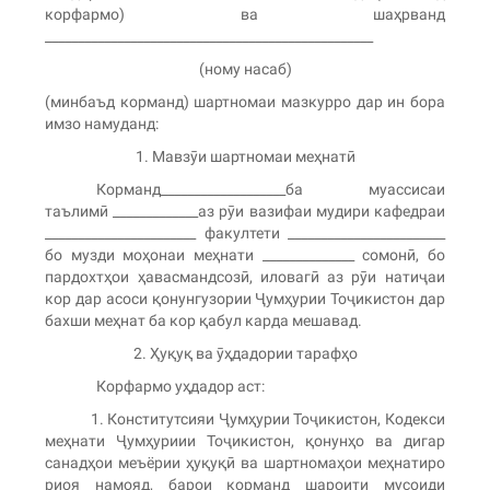
корфармо) ва шаҳрванд
__________________________________________________
(ному насаб)
(минбаъд корманд) шартномаи мазкурро дар ин бора
имзо намуданд:
1. Мавзӯи шартномаи меҳнатӣ
Корманд___________________ба муассисаи
таълимӣ _____________аз рӯи вазифаи мудири кафедраи
_______________________ факултети ________________________
бо музди моҳонаи меҳнати ______________ сомонӣ, бо
пардохтҳои ҳавасмандсозӣ, иловагӣ аз рӯи натиҷаи
кор дар асоси қонунгузории Ҷумҳурии Тоҷикистон дар
бахши меҳнат ба кор қабул карда мешавад.
2. Ҳуқуқ ва ӯҳдадории тарафҳо
Корфармо уҳдадор аст:
1. Конститутсияи Ҷумҳурии Тоҷикистон, Кодекси
меҳнати Ҷумҳуриии Тоҷикистон, қонунҳо ва дигар
санадҳои меъёрии ҳуқуқӣ ва шартномаҳои меҳнатиро
риоя намояд, барои корманд шароити мусоиди