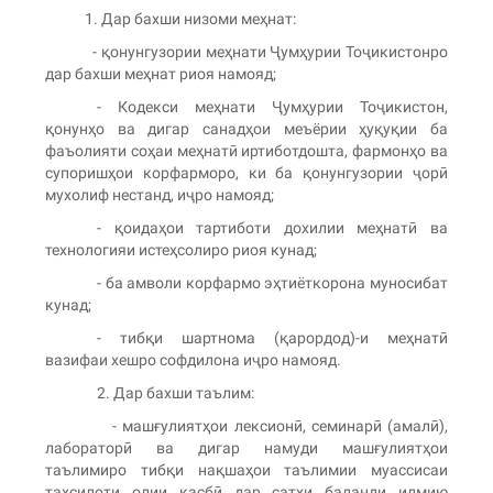
1. Дар бахши низоми меҳнат:
- қонунгузории меҳнати Ҷумҳурии Тоҷикистонро
дар бахши меҳнат риоя намояд;
- Кодекси меҳнати Ҷумҳурии Тоҷикистон,
қонунҳо ва дигар санадҳои меъёрии ҳуқуқии ба
фаъолияти соҳаи меҳнатӣ иртиботдошта, фармонҳо ва
супоришҳои корфарморо, ки ба қонунгузории ҷорӣ
мухолиф нестанд, иҷро намояд;
- қоидаҳои тартиботи дохилии меҳнатӣ ва
технологияи истеҳсолиро риоя кунад;
- ба амволи корфармо эҳтиёткорона муносибат
кунад;
- тибқи шартнома (қарордод)-и меҳнатӣ
вазифаи хешро софдилона иҷро намояд.
2. Дар бахши таълим:
- машғулиятҳои лексионӣ, семинарӣ (амалӣ),
лабораторӣ ва дигар намуди машғулиятҳои
таълимиро тибқи нақшаҳои таълимии муассисаи
таҳсилоти олии касбӣ дар сатҳи баланди илмию