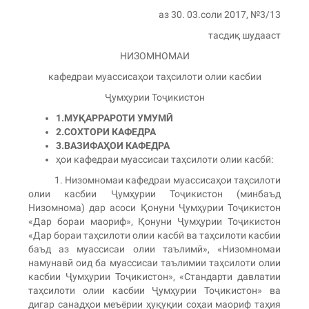
аз 30. 03.соли 2017, №3/13
тасдиқ шудааст
НИЗОМНОМАИ
кафедраи муассисаҳои таҳсилоти олии касбии
Ҷумҳурии Тоҷикистон
1.
МУ
Қ
АРРАРОТИ
УМУМ
Ӣ
2.
СОХТОРИ КАФЕДРА
3.
ВАЗИФА
Ҳ
ОИ КАФЕДРА
ҳои кафедраи муассисаи таҳсилоти олии касбӣ:
1. Низомномаи кафедраи муассисаҳои таҳсилоти
олии касбии Ҷумҳурии Тоҷикистон (минбаъд
Низомнома) дар асоси Қонуни Ҷумҳурии Тоҷикистон
«Дар бораи маориф», Қонуни Ҷумҳурии Тоҷикистон
«Дар бораи таҳсилоти олии касбӣ ва таҳсилоти касбии
баъд аз муассисаи олии таълимӣ», «Низомномаи
намунавӣ оид ба муассисаи таълимии таҳсилоти олии
касбии Ҷумҳурии Тоҷикистон», «Стандарти давлатии
таҳсилоти олии касбии Ҷумҳурии Тоҷикистон» ва
дигар санадҳои меъёрии ҳуқуқии соҳаи маориф таҳия