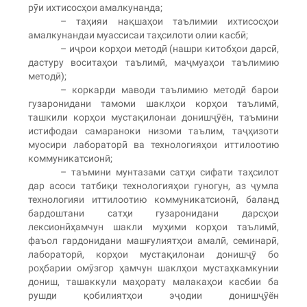
рӯи ихтисосҳои амалкунанда;
– таҳияи нақшаҳои таълимии ихтисосҳои
амалкунандаи муассисаи таҳсилоти олии касбӣ;
– иҷрои корҳои методӣ (нашри китобҳои дарсӣ,
дастуру воситаҳои таълимӣ, маҷмуаҳои таълимию
методӣ);
– коркарди маводи таълимию методӣ барои
гузаронидани тамоми шаклҳои корҳои таълимӣ,
ташкили корҳои мустақилонаи донишҷӯён, таъмини
истифодаи самараноки низоми таълим, таҷҳизоти
муосири лабораторӣ ва технологияҳои иттилоотию
коммуникатсионӣ;
– таъмини мунтазами сатҳи сифати таҳсилот
дар асоси татбиқи технологияҳои гуногун, аз ҷумла
технологияи иттилоотию коммуникатсионӣ, баланд
бардоштани сатҳи гузаронидани дарсҳои
лексионӣҳамчун шакли муҳими корҳои таълимӣ,
фаъол гардонидани машғулиятҳои амалӣ, семинарӣ,
лабораторӣ, корҳои мустақилонаи донишҷӯ бо
роҳбарии омӯзгор ҳамчун шаклҳои мустаҳкамкунии
дониш, ташаккули маҳорату малакаҳои касбии ба
рушди қобилиятҳои эҷодии донишҷӯён