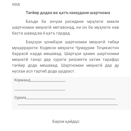
шуд.
Тағ
йир додан ва қ
атъ намудани шартнома
Баъди ба анҷом расидани муҳлати амали
шартномаи меҳнатӣ метавонад, ки он ба муҳлати нав
баста шавад ва ё қатъ гардад.
Баҳсҳои ҷонибҳои шартномаи меҳнатӣ тибқи
муқаррароти Кодекси меҳнати Ҷумҳурии Тоҷикистон
баррасӣ карда мешавад. Шартҳои ҳамин шартномаи
меҳнатӣ танҳо дар сурати ризоияти хатии тарафҳо
тағйир дода мешавад. Шартномаи меҳнатӣ дар ду
нусхаи асл тартиб дода шудааст.
Корманд____________________
_____________________________
Суроға__________________________________________
_________________________________________________________
Барои қайдҳо: