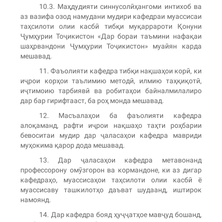
10.3. Маҳдудияти синнусолӣҳангоми интихоб ва
аз вазифа озод намудани мудири кафедраи муассисаи
таҳсилоти олии касбӣ тибқи муқаррароти Қонуни
Ҷумҳурии Тоҷикистон «Дар бораи таъмини нафақаи
шаҳрвандони Ҷумҳурии Тоҷикистон» муайян карда
мешавад.
11. Фаъолияти кафедра тибқи нақшаҳои корӣ, ки
иҷрои корҳои таълимию методӣ, илмию таҳқиқотӣ,
иҷтимоию тарбиявӣ ва робитаҳои байналмилалиро
дар бар гирифтааст, ба роҳ монда мешавад.
12. Масъалаҳои ба фаъолияти кафедра
алоқаманд, рафти иҷрои нақшаҳо таҳти роҳбарии
бевоситаи мудир дар ҷаласаҳои кафедра мавриди
муҳокима қарор дода мешавад.
13. Дар ҷаласаҳои кафедра метавонанд
профессорону омӯзгорон ва кормандоне, ки аз дигар
кафедраҳо, муассисаҳои таҳсилоти олии касбӣ ё
муассисаву ташкилотҳо даъват шудаанд, иштирок
намоянд.
14. Дар кафедра бояд ҳуҷҷатҳое мавҷуд бошанд,