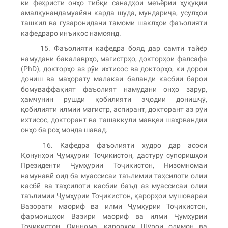
ки феҳристи онҳо тибқи санадҳои меъёрии ҳуқуқии
амалқунандамуайян карда шуда, мундариҷа, усулҳои
ташкил ва гузаронидани тамоми шаклҳои фаъолияти
кафедраро инъикос намоянд.
15. Фаъолияти кафедра бояд дар самти тайёр
намудани бакалаврҳо, магистрҳо, докторҳои фалсафа
(PhD), докторҳо аз рӯи ихтисос ва докторҳо, ки дорои
дониш ва маҳорату малакаи баланди касбии барои
бомуваффақият фаъолият намудани онҳо зарур,
ҳамчунин рушди қобилияти эҷодии донишҷӯ,
қобилияти илмии магистр, аспирант, докторант аз рӯи
ихтисос, докторант ва ташаккули мавқеи шаҳрвандии
онҳо ба роҳ монда шавад.
16. Кафедра фаъолияти худро дар асоси
Қонунҳои Ҷумҳурии Тоҷикистон, дастуру супоришҳои
Президенти Ҷумҳурии Тоҷикистон, Низомномаи
намунавӣ оид ба муассисаи таълимии таҳсилоти олии
касбӣ ва таҳсилоти касбии баъд аз муассисаи олии
таълимии Ҷумҳурии Тоҷикистон, қарорҳои мушовараи
Вазорати маориф ва илми Ҷумҳурии Тоҷикистон,
фармоишҳои Вазири маориф ва илми Ҷумҳурии
Тоҷикистон, Оиннома, қарорҳои Шӯрои олимон ва