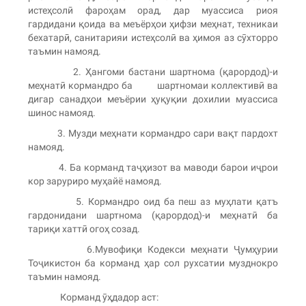
истеҳсолӣ фароҳам орад, дар муассиса риоя
гардидани қоида ва меъёрҳои ҳифзи меҳнат, техникаи
бехатарӣ, санитарияи истеҳсолӣ ва ҳимоя аз сӯхторро
таъмин намояд.
2. Ҳангоми бастани шартнома (қарордод)-и
меҳнатӣ кормандро ба шартномаи коллективӣ ва
дигар санадҳои меъёрии ҳуқуқии дохилии муассиса
шинос намояд.
3. Музди меҳнати кормандро сари вақт пардохт
намояд.
4. Ба корманд таҷҳизот ва маводи барои иҷрои
кор заруриро муҳайё намояд.
5. Кормандро оид ба пеш аз муҳлати қатъ
гардонидани шартнома (қарордод)-и меҳнатӣ ба
тариқи хаттӣ огоҳ созад.
6.Мувофиқи Кодекси меҳнати Ҷумҳурии
Тоҷикистон ба корманд ҳар сол рухсатии музднокро
таъмин намояд.
Корманд ӯҳдадор аст: