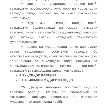
– ташкил ва гузаронидани корҳои илмӣ-
таҳқиқотии профессорону омӯзгорон ва кормандони
кафедра тибқи лоиҳаҳо ва ба имзо расонидани
шартномаҳо;
– муҳокимаи натиҷаҳои корҳои илмӣ-
таҳқиқотии бадастоварда ва омода намудани
тавсияҳо ҷиҳати аз нашр баровардани онҳо, иштирок
дар татбиқи амалии натиҷаҳои таҳқиқотҳои
гузаронидашуда;
– ташкил ва гузаронидани корҳо дар самти
васеъ гардонидани робитаҳои кафедра бо
муассисаҳои истеҳсолӣ, илмӣ, таълимӣ ва расонидани
ёрии амалӣ ба онҳоҷиҳати тайёр намудан ва
бозомӯзии кадрҳо, иҷро ва экспертизаи корҳои илмӣ-
таҳқиқотӣ, таъсис додани филиалҳои кафедра.
4.
Ҳ
У
Қ
У
ҚҲ
ОИ КАФЕДРА
5.
ВАЗИФА
Ҳ
ОИ МУДИРИ КАФЕДРА
26. Дастрас намудани маълумот оид ба
ташкили раванди таълим ва масъалаҳои ба
фаъолияти кафедра алоқаманд аз сохторҳои
муассисаи таҳсилоти олии касбӣ.