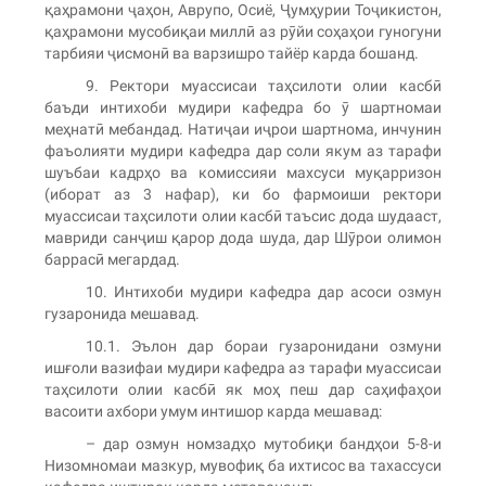
қаҳрамони ҷаҳон, Аврупо, Осиё, Ҷумҳурии Тоҷикистон,
қаҳрамони мусобиқаи миллӣ аз рӯйи соҳаҳои гуногуни
тарбияи ҷисмонӣ ва варзишро тайёр карда бошанд.
9. Ректори муассисаи таҳсилоти олии касбӣ
баъди интихоби мудири кафедра бо ӯ шартномаи
меҳнатӣ мебандад. Натиҷаи иҷрои шартнома, инчунин
фаъолияти мудири кафедра дар соли якум аз тарафи
шуъбаи кадрҳо ва комиссияи махсуси муқарризон
(иборат аз 3 нафар), ки бо фармоиши ректори
муассисаи таҳсилоти олии касбӣ таъсис дода шудааст,
мавриди санҷиш қарор дода шуда, дар Шӯрои олимон
баррасӣ мегардад.
10. Интихоби мудири кафедра дар асоси озмун
гузаронида мешавад.
10.1. Эълон дар бораи гузаронидани озмуни
ишғоли вазифаи мудири кафедра аз тарафи муассисаи
таҳсилоти олии касбӣ як моҳ пеш дар cаҳифаҳои
васоити ахбори умум интишор карда мешавад:
– дар озмун номзадҳо мутобиқи бандҳои 5-8-и
Низомномаи мазкур, мувофиқ ба ихтисос ва тахассуси