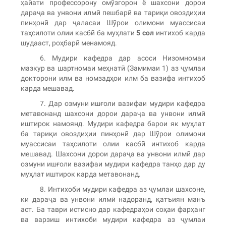
ҳайати профессорону омӯзгорон ё шахсони дорои
дараҷа ва унвони илмӣ пешбарӣ ва тариқи овоздиҳии
пинҳонӣ дар ҷаласаи Шӯрои олимони муассисаи
таҳсилоти олии касбӣ ба муҳлати
5 сол
интихоб карда
шудааст, роҳбарӣ менамояд.
6. Мудири кафедра дар асоси Низомномаи
мазкур ва шартномаи меҳнатӣ (Замимаи 1) аз ҷумлаи
докторони илм ва номзадҳои илм ба вазифа интихоб
карда мешавад.
7. Дар озмуни ишғоли вазифаи мудири кафедра
метавонанд шахсони дорои дараҷа ва унвони илмӣ
иштирок намоянд. Мудири кафедра барои як муҳлат
ба тариқи овоздиҳии пинҳонӣ дар Шӯрои олимони
муассисаи таҳсилоти олии касбӣ интихоб карда
мешавад. Шахсони дорои дараҷа ва унвони илмӣ дар
озмуни ишғоли вазифаи мудири кафедра танҳо дар ду
муҳлат иштирок карда метавонанд.
8. Интихоби мудири кафедра аз ҷумлаи шахсоне,
ки дараҷа ва унвони илмӣ надоранд, қатъиян манъ
аст. Ба таври истисно дар кафедраҳои соҳаи фарҳанг
ва варзиш интихоби мудири кафедра аз ҷумлаи