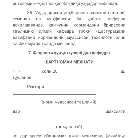
интизоми меҳнат ва ҳисоботдиҳӣ уҳдадор мебошад.
35. Уҳдадориҳои роҳбарони воҳидҳои сохторӣ,
семинар ва маҳфилҳои ба ҳайати кафедра
дохилшаванда, ҳамчунин кормандони ёрирасони
таълимию илмии кафедра тибқи «Дастурамали
вазифавии кормандони муассисаи таҳсилоти олии
касбӣ» муайян карда мешавад.
7. Феҳ
расти ҳ
уҷҷ
атгузорӣ
дар кафедра
ШАРТНОМАИ МЕҲ
НАТӢ
«__» __________ соли 20__ ш.
Душанбе
Ректори
_____________________________________________
(номи муассисаи таълимӣ)
дар шахсияти
______________________________________________,
(ному насаб)
ки дар асоси «Оиннома» амал менамояд, (минбаъд