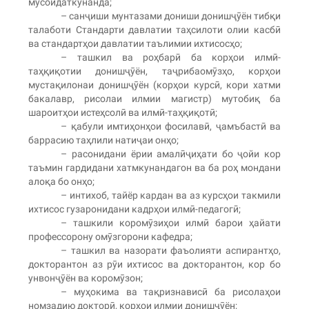
мусоидаткунанда;
– санҷиши мунтазами дониши донишҷӯён тибқи
талаботи Стандарти давлатии таҳсилоти олии касбӣ
ва стандартҳои давлатии таълимии ихтисосҳо;
– ташкил ва роҳбарӣ ба корҳои илмӣ-
таҳқиқотии донишҷӯён, таҷрибаомӯзҳо, корҳои
мустақилонаи донишҷӯён (корҳои курсӣ, кори хатми
бакалавр, рисолаи илмии магистр) мутобиқ ба
шароитҳои истеҳсолӣ ва илмӣ-таҳқиқотӣ;
– қабули имтиҳонҳои фосилавӣ, ҷамъбастӣ ва
баррасию таҳлили натиҷаи онҳо;
– расонидани ёрии амалӣҷиҳати бо ҷойи кор
таъмин гардидани хатмкунандагон ва ба роҳ мондани
алоқа бо онҳо;
– интихоб, тайёр кардан ва аз курсҳои такмили
ихтисос гузаронидани кадрҳои илмӣ-педагогӣ;
– ташкили коромӯзиҳои илмӣ барои ҳайати
профессорону омӯзгорони кафедра;
– ташкил ва назорати фаъолияти аспирантҳо,
докторантон аз рӯи ихтисос ва докторантон, кор бо
унвонҷӯён ва коромӯзон;
– муҳокима ва тақризнависӣ ба рисолаҳои
номзадию докторӣ, корҳои илмии донишҷӯён;