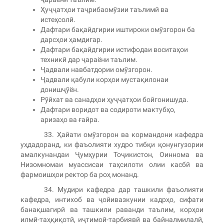
Ҳуҷҷатҳои таҷрибаомӯзии таълимӣ ва
истеҳсолӣ.
Дафтари бақайдгирии иштироки омӯзгорон ба
дарсҳои ҳамдигар.
Дафтари бақайдгирии истифодаи воситаҳои
техникӣ дар ҷараёни таълим.
Ҷадвали навбатдории омӯзгорон.
Ҷадвали қабули корҳои мустақилонаи
донишҷӯён.
Рӯйхат ва санадҳои ҳуҷҷатҳои бойгонишуда.
Дафтари воридот ва содироти мактубҳо,
аризаҳо ва ғайра.
33. Ҳайати омӯзгорон ва кормандони кафедра
уҳдадоранд, ки фаъолияти худро тибқи қонунгузории
амалкунандаи Ҷумҳурии Тоҷикистон, Оиннома ва
Низомномаи муассисаи таҳсилоти олии касбӣ ва
фармоишҳои ректор ба роҳ монанд.
34. Мудири кафедра дар ташкили фаъолияти
кафедра, интихоб ва ҷойивазкунии кадрҳо, сифати
банақшагирӣ ва ташкили раванди таълим, корҳои
илмӣ-таҳқиқотӣ, иҷтимоӣ-тарбиявӣ ва байналмилалӣ,