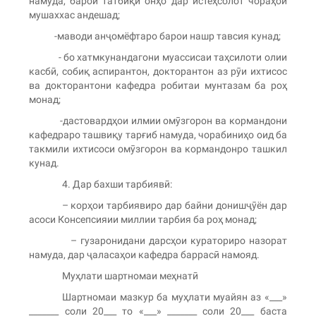
намуда, барои татбиқи онҳо дар истеҳсолот чораҳои
мушаххас андешад;
-маводи анҷомёфтаро барои нашр тавсия кунад;
- бо хатмкунандагони муассисаи таҳсилоти олии
касбӣ, собиқ аспирантон, докторантон аз рӯи ихтисос
ва докторантони кафедра робитаи мунтазам ба роҳ
монад;
-дастовардҳои илмии омӯзгорон ва кормандони
кафедраро ташвиқу тарғиб намуда, чорабиниҳо оид ба
такмили ихтисоси омӯзгорон ва кормандонро ташкил
кунад.
4. Дар бахши тарбиявӣ:
– корҳои тарбиявиро дар байни донишҷӯён дар
асоси Консепсияии миллии тарбия ба роҳ монад;
– гузаронидани дарсҳои кураториро назорат
намуда, дар ҷаласаҳои кафедра баррасӣ намояд.
Муҳлати шартномаи меҳнатӣ
Шартномаи мазкур ба муҳлати муайян аз «___»
_______ соли 20___ то «___» _______ соли 20___ баста