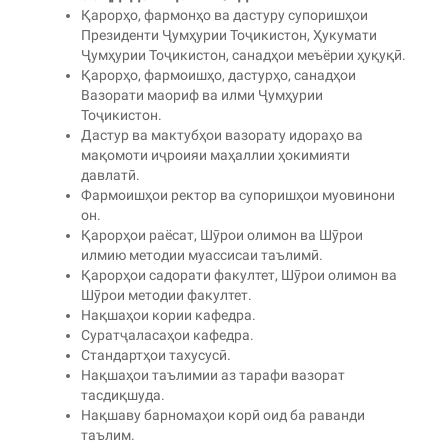
Қарорҳо, фармонҳо ва дастуру супоришҳои
Президенти Ҷумҳурии Тоҷикистон, Ҳукумати
Ҷумҳурии Тоҷикистон, санадҳои меъёрии ҳуқуқӣ.
Қарорҳо, фармоишҳо, дастурҳо, санадҳои
Вазорати маориф ва илми Ҷумҳурии
Тоҷикистон.
Дастур ва мактубҳои вазорату идораҳо ва
мақомоти иҷроияи маҳаллии ҳокимияти
давлатӣ.
Фармоишҳои ректор ва супоришҳои муовинони
он.
Қарорҳои раёсат, Шӯрои олимон ва Шӯрои
илмию методии муассисаи таълимӣ.
Қарорҳои садорати факултет, Шӯрои олимон ва
Шӯрои методии факултет.
Нақшаҳои кории кафедра.
Суратҷаласаҳои кафедра.
Стандартҳои тахусусӣ.
Нақшаҳои таълимии аз тарафи вазорат
тасдиқшуда.
Нақшаву барномаҳои корӣ оид ба раванди
таълим.