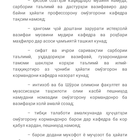
– ҳисоби соатҳои кафедраро муайян намуда,
сарбории таълимӣ ва дастурҳои вазифавиро дар
байни ҳайати профессорону омӯзгорони кафедра
тақсим намояд;
– ҳангоми ҷой доштани зарурати истеҳсолӣ
вазифаи муовини мудири кафедра ва роҳбари
маҳфилро дар асоси ҷамъиятӣ ташкил кунад;
– сифат ва иҷрои саривақтии сарбории
таълимӣ, уҳдадориҳои вазифавӣ, гузаронидани
тамоми шаклҳои корҳои таълимӣ ва илмӣ-
таҳқиқотиро аз ҷониби ҳайати омӯзгорон ва
кормандони кафедра назорат кунад;
– интихоб ва ба Шӯрои олимони факултет ва
муассисаҳои таҳсилоти олии касбӣ пешниҳод
намудани номзадии омӯзгорону кормандонро ба
вазифаҳои холӣ амалӣ созад;
– тибқи талаботи амалкунанда ҳуҷҷатҳои
омӯзгорону кормандонро барои дар кафедра ба кор
қабул кардан, пешниҳод намояд;
– барои додани мукофот ё муҷозот ба ҳайати