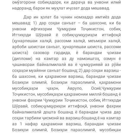
омӯзгорони собиқадоре, ки дараҷа ва унвони илмӣ
надоранд, барои як муҳлат иҷозат дода мешавад.
Дар ин ҳолат ба чунин номзадҳо имтиёз дода
мешавад: 1) дар соҳаи санъат – ба шахсоне, ки ба
унвони ифтихории Ҷумҳурии Тоҷикистон, собиқ
Иттиҳоди Шӯравӣ ё собиқҷумҳуриҳои иттифоқӣ
(ҳунарпешаи халқӣ, рассоми халқӣ, меъмори халқӣ,
арбоби шоистаи санъат, ҳунарпешаи шоиста, рассоми
шоиста) сазовор гардида, ё барандаи ҷоизаи
(дипломи) на камтар аз ду намоишгоҳ, озмун ё
ҷашнвораи байналмилалӣ ва ё ҷумҳуриявӣ аз рӯйи
соҳаҳои муайяни санъат бошанд; 2) дар соҳаи варзиш -
ба шахсоне, ки қаҳрамони варзиш, барандаи ҷоизаи
Бозиҳои олимпӣ, Бозиҳои параолимпӣ, қаҳрамони
мусобиқаҳои ҷаҳон, Аврупо, Осиё,Ҷумҳурии
Тоҷикистон, мусобиқаҳои қаҳрамонии миллӣ бошанд ё
унвони фахрии Ҷумҳурии Тоҷикистон, собиқ Иттиҳоди
Шӯравӣ, собиқҷумҳуриҳои иттифоқӣ, унвони фахрии
байналмилалӣ дошта бошанд ё барандаи ҷоиза дар
соҳаи тарбияи ҷисмонӣ ва варзиш бошанд ё на камтар
аз 1 нафар қаҳрамони варзиш, барандаи ҷоизаи
Бозиҳои олимпӣ, Бозиҳои параолимпӣ, мусобиқаи