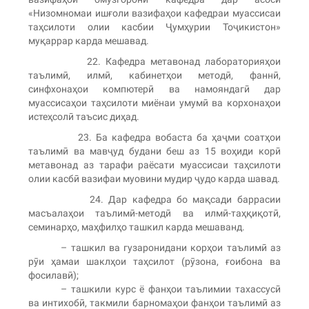
«Низомномаи ишғоли вазифаҳои кафедраи муассисаи
таҳсилоти олии касбии Ҷумҳурии Тоҷикистон»
муқаррар карда мешавад.
22. Кафедра метавонад лабораторияҳои
таълимӣ, илмӣ, кабинетҳои методӣ, фаннӣ,
синфхонаҳои компютерӣ ва намояндагӣ дар
муассисаҳои таҳсилоти миёнаи умумӣ ва корхонаҳои
истеҳсолӣ таъсис диҳад.
23. Ба кафедра вобаста ба ҳаҷми соатҳои
таълимӣ ва мавҷуд будани беш аз 15 воҳиди корӣ
метавонад аз тарафи раёсати муассисаи таҳсилоти
олии касбӣ вазифаи муовини мудир ҷудо карда шавад.
24. Дар кафедра бо мақсади баррасии
масъалаҳои таълимӣ-методӣ ва илмӣ-таҳқиқотӣ,
семинарҳо, маҳфилҳо ташкил карда мешаванд.
– ташкил ва гузаронидани корҳои таълимӣ аз
рӯи ҳамаи шаклҳои таҳсилот (рӯзона, ғоибона ва
фосилавӣ);
– ташкили курс ё фанҳои таълимии тахассусӣ
ва интихобӣ, такмили барномаҳои фанҳои таълимӣ аз