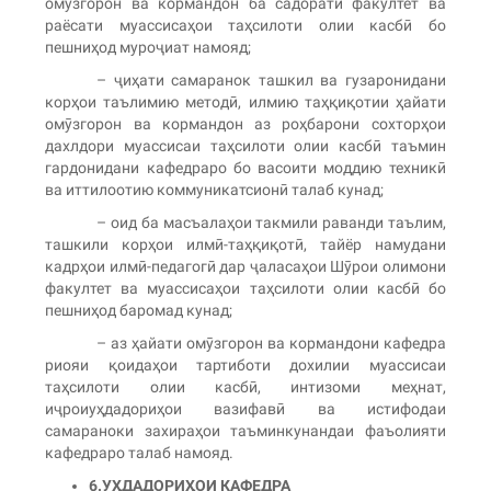
омӯзгорон ва кормандон ба садорати факултет ва
раёсати муассисаҳои таҳсилоти олии касбӣ бо
пешниҳод муроҷиат намояд;
– ҷиҳати самаранок ташкил ва гузаронидани
корҳои таълимию методӣ, илмию таҳқиқотии ҳайати
омӯзгорон ва кормандон аз роҳбарони сохторҳои
дахлдори муассисаи таҳсилоти олии касбӣ таъмин
гардонидани кафедраро бо васоити моддию техникӣ
ва иттилоотию коммуникатсионӣ талаб кунад;
– оид ба масъалаҳои такмили раванди таълим,
ташкили корҳои илмӣ-таҳқиқотӣ, тайёр намудани
кадрҳои илмӣ-педагогӣ дар ҷаласаҳои Шӯрои олимони
факултет ва муассисаҳои таҳсилоти олии касбӣ бо
пешниҳод баромад кунад;
– аз ҳайати омӯзгорон ва кормандони кафедра
риояи қоидаҳои тартиботи дохилии муассисаи
таҳсилоти олии касбӣ, интизоми меҳнат,
иҷроиуҳдадориҳои вазифавӣ ва истифодаи
самараноки захираҳои таъминкунандаи фаъолияти
кафедраро талаб намояд.
6.
У
Ҳ
ДАДОРИ
Ҳ
ОИ КАФЕДРА