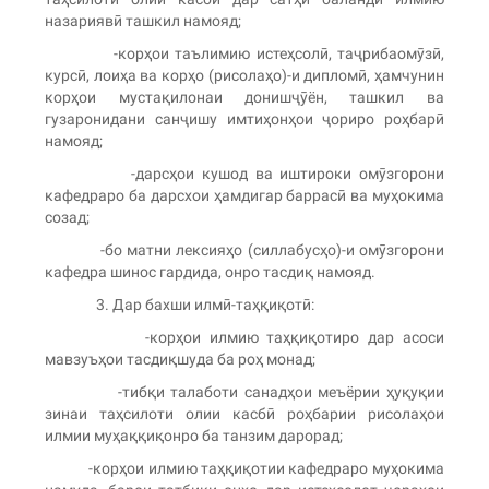
назариявӣ ташкил намояд;
-корҳои таълимию истеҳсолӣ, таҷрибаомӯзӣ,
курсӣ, лоиҳа ва корҳо (рисолаҳо)-и дипломӣ, ҳамчунин
корҳои мустақилонаи донишҷӯён, ташкил ва
гузаронидани санҷишу имтиҳонҳои ҷориро роҳбарӣ
намояд;
-дарсҳои кушод ва иштироки омӯзгорони
кафедраро ба дарсхои ҳамдигар баррасӣ ва муҳокима
созад;
-бо матни лексияҳо (силлабусҳо)-и омӯзгорони
кафедра шинос гардида, онро тасдиқ намояд.
3. Дар бахши илмӣ-таҳқиқотӣ:
-корҳои илмию таҳқиқотиро дар асоси
мавзуъҳои тасдиқшуда ба роҳ монад;
-тибқи талаботи санадҳои меъёрии ҳуқуқии
зинаи таҳсилоти олии касбӣ роҳбарии рисолаҳои
илмии муҳаққиқонро ба танзим дарорад;
-корҳои илмию таҳқиқотии кафедраро муҳокима