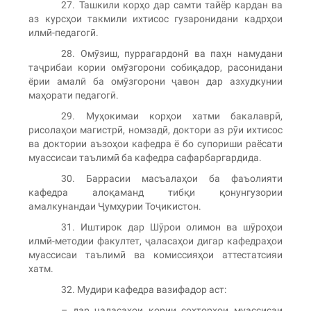
27. Ташкили корҳо дар самти тайёр кардан ва
аз курсҳои такмили ихтисос гузаронидани кадрҳои
илмӣ-педагогӣ.
28. Омӯзиш, пуррагардонӣ ва паҳн намудани
таҷрибаи кории омӯзгорони собиқадор, расонидани
ёрии амалӣ ба омӯзгорони ҷавон дар азхудкунии
маҳорати педагогӣ.
29. Муҳокимаи корҳои хатми бакалаврӣ,
рисолаҳои магистрӣ, номзадӣ, доктори аз рӯи ихтисос
ва доктории аъзоҳои кафедра ё бо супориши раёсати
муассисаи таълимӣ ба кафедра сафарбаргардида.
30. Баррасии масъалаҳои ба фаъолияти
кафедра алоқаманд тибқи қонунгузории
амалкунандаи Ҷумҳурии Тоҷикистон.
31. Иштирок дар Шӯрои олимон ва шӯроҳои
илмӣ-методии факултет, ҷаласаҳои дигар кафедраҳои
муассисаи таълимӣ ва комиссияҳои аттестатсияи
хатм.
32. Мудири кафедра вазифадор аст:
– дар ҷаласаҳои кории сохторҳои муассисаи