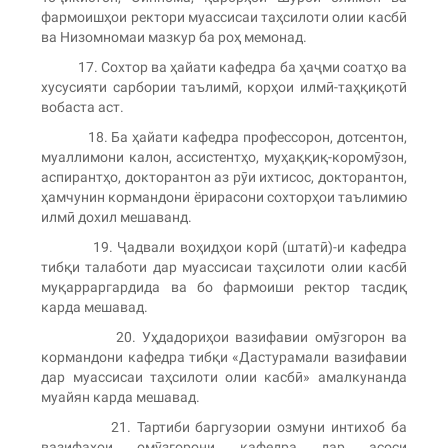
фармоишҳои ректори муассисаи таҳсилоти олии касбӣ
ва Низомномаи мазкур ба роҳ мемонад.
17. Сохтор ва ҳайати кафедра ба ҳаҷми соатҳо ва
хусусияти сарбории таълимӣ, корҳои илмӣ-таҳқиқотӣ
вобаста аст.
18. Ба ҳайати кафедра профессорон, дотсентон,
муаллимони калон, ассистентҳо, муҳаққиқ-коромӯзон,
аспирантҳо, докторантон аз рӯи ихтисос, докторантон,
ҳамчунин кормандони ёрирасони сохторҳои таълимию
илмӣ дохил мешаванд.
19. Ҷадвали воҳидҳои корӣ (штатӣ)-и кафедра
тибқи талаботи дар муассисаи таҳсилоти олии касбӣ
муқарраргардида ва бо фармоиши ректор тасдиқ
карда мешавад.
20. Уҳдадориҳои вазифавии омӯзгорон ва
кормандони кафедра тибқи «Дастурамали вазифавии
дар муассисаи таҳсилоти олии касбӣ» амалкунанда
муайян карда мешавад.
21. Тартиби баргузории озмуни интихоб ба
вазифаҳои омӯзгорони кафедра дар асоси