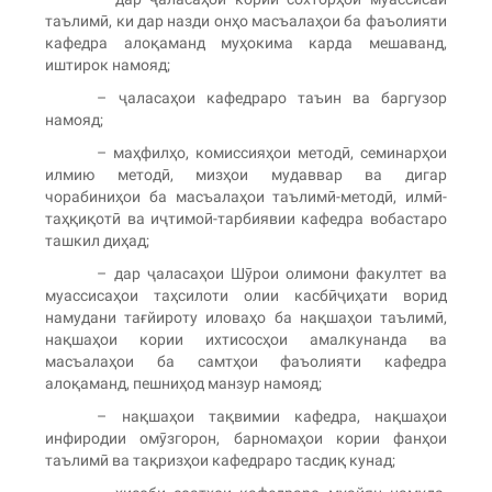
таълимӣ, ки дар назди онҳо масъалаҳои ба фаъолияти
кафедра алоқаманд муҳокима карда мешаванд,
иштирок намояд;
– ҷаласаҳои кафедраро таъин ва баргузор
намояд;
– маҳфилҳо, комиссияҳои методӣ, семинарҳои
илмию методӣ, мизҳои мудаввар ва дигар
чорабиниҳои ба масъалаҳои таълимӣ-методӣ, илмӣ-
таҳқиқотӣ ва иҷтимоӣ-тарбиявии кафедра вобастаро
ташкил диҳад;
– дар ҷаласаҳои Шӯрои олимони факултет ва
муассисаҳои таҳсилоти олии касбӣҷиҳати ворид
намудани тағйироту иловаҳо ба нақшаҳои таълимӣ,
нақшаҳои кории ихтисосҳои амалкунанда ва
масъалаҳои ба самтҳои фаъолияти кафедра
алоқаманд, пешниҳод манзур намояд;
– нақшаҳои тақвимии кафедра, нақшаҳои
инфиродии омӯзгорон, барномаҳои кории фанҳои
таълимӣ ва тақризҳои кафедраро тасдиқ кунад;