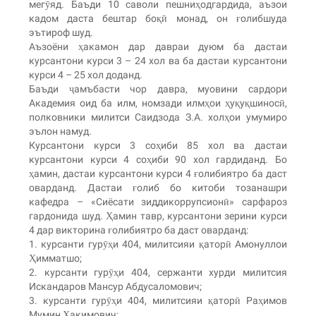
мегӯяд. Баъди 10 саволи пешниҳодгардида, аъзои
кадом даста бештар боқӣ монад, он ғолибшуда
эътироф шуд.
Аъзоёни ҳакамон дар давраи дуюм ба дастаи
курсантони курси 3 – 24 хол ва ба дастаи курсантони
курси 4 – 25 хол доданд.
Баъди ҷамъбасти чор давра, муовини сардори
Академия оид ба илм, номзади илмҳои ҳуқуқшиносӣ,
полковники милитси Саидзода З.А. холҳои умумиро
эълон намуд.
Курсантони курси 3 соҳиби 85 хол ва дастаи
курсантони курси 4 соҳиби 90 хол гардиданд. Бо
ҳамин, дастаи курсантони курси 4 ғолибиятро ба даст
оварданд. Дастаи ғолиб бо китоби тозанашри
кафедра – «Сиёсати зиддикоррупсионӣ» сарфароз
гардонида шуд. Ҳамин тавр, курсантони зерини курси
4 дар викторина ғолибиятро ба даст оварданд:
1. курсанти гурӯҳи 404, милитсияи қаторӣ Амонуллои
Ҳимматшо;
2. курсанти гурӯҳи 404, сержанти хурди милитсия
Искандаров Мансур Абдусаломович;
3. курсанти гурӯҳи 404, милитсияи қаторӣ Раҳимов
Мумин Ҳакимович;