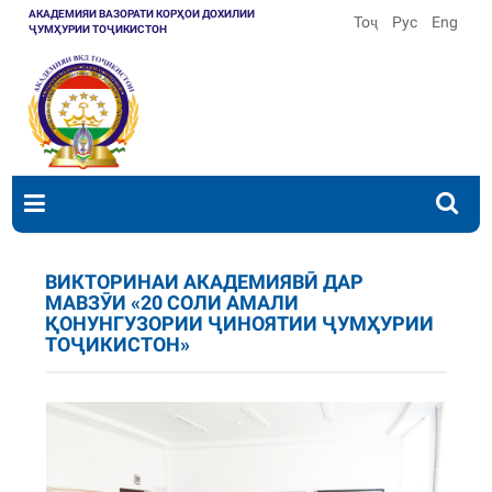
АКАДЕМИЯИ ВАЗОРАТИ КОРҲОИ ДОХИЛИИ
Тоҷ
Рус
Eng
ҶУМҲУРИИ ТОҶИКИСТОН
ВИКТОРИНАИ АКАДЕМИЯВӢ ДАР
МАВЗӮИ «20 СОЛИ АМАЛИ
ҚОНУНГУЗОРИИ ҶИНОЯТИИ ҶУМҲУРИИ
ТОҶИКИСТОН»