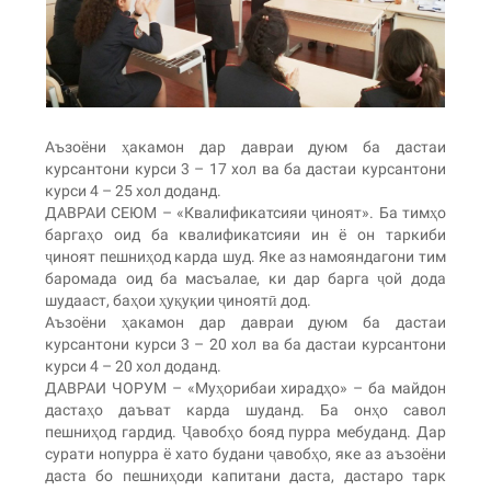
Аъзоёни ҳакамон дар давраи дуюм ба дастаи
курсантони курси 3 – 17 хол ва ба дастаи курсантони
курси 4 – 25 хол доданд.
ДАВРАИ СЕЮМ – «Квалификатсияи ҷиноят». Ба тимҳо
баргаҳо оид ба квалификатсияи ин ё он таркиби
ҷиноят пешниҳод карда шуд. Яке аз намояндагони тим
баромада оид ба масъалае, ки дар барга ҷой дода
шудааст, баҳои ҳуқуқии ҷиноятӣ дод.
Аъзоёни ҳакамон дар давраи дуюм ба дастаи
курсантони курси 3 – 20 хол ва ба дастаи курсантони
курси 4 – 20 хол доданд.
ДАВРАИ ЧОРУМ – «Муҳорибаи хирадҳо» – ба майдон
дастаҳо даъват карда шуданд. Ба онҳо савол
пешниҳод гардид. Ҷавобҳо бояд пурра мебуданд. Дар
сурати нопурра ё хато будани ҷавобҳо, яке аз аъзоёни
даста бо пешниҳоди капитани даста, дастаро тарк