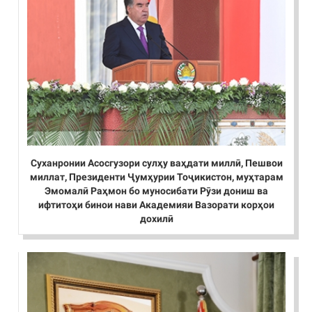
Суханронии Асосгузори сулҳу ваҳдати миллӣ, Пешвои
миллат, Президенти Ҷумҳурии Тоҷикистон, муҳтарам
Эмомалӣ Раҳмон бо муносибати Рӯзи дониш ва
ифтитоҳи бинои нави Академияи Вазорати корҳои
дохилӣ