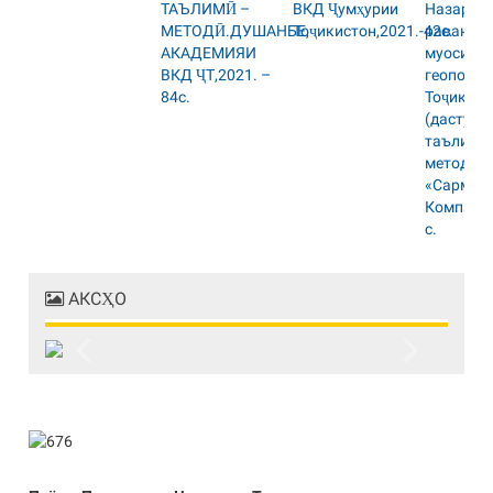
АКСҲО
Previous
Next