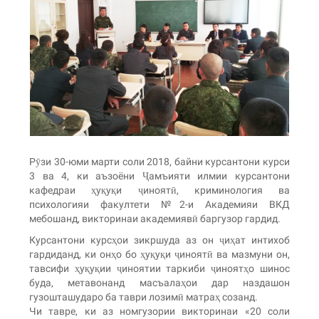
Рӯзи 30-юми марти соли 2018, байни курсантони курси
3 ва 4, ки аъзоёни Ҷамъияти илмии курсантони
кафедраи ҳуқуқи ҷиноятӣ, криминология ва
психологияи факултети №2-и Академияи ВКД
мебошанд, викторинаи академиявӣ баргузор гардид.
Курсантони курсҳои зикршуда аз он ҷиҳат интихоб
гардиданд, ки онҳо бо ҳуқуқи ҷиноятӣ ва мазмуни он,
тавсифи ҳуқуқии ҷиноятии таркиби ҷиноятҳо шинос
буда, метавонанд масъалаҳои дар наздашон
гузошташударо ба таври лозимӣ матраҳ созанд.
Чи тавре, ки аз номгузории викторинаи «20 соли