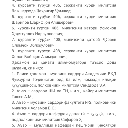
4. курсанти гурӯҳи 405, сержанти хурди милитсия
Ҷамшедзода Ҷаҳонгир Ҷамшед;
5. курсанти гурӯҳи 406, сержанти хурди милитсия
Шарипов Шарифҷон Алишерович;
6. курсанти гурӯҳи 406, милитсияи қаторӣ Усмонов
Ҳадятуллоҳ Нарзуллоевич;
7. курсанти гурӯҳи 408, милитсияи қаторӣ Ҷӯраев
Олимҷон Облоқулович;
8. курсанти гурӯҳи 408, сержанти хурди милитсия
Холов Бобоҷон Азимҷонович;
Ҳакамон аз ҳайати илмӣ-омӯзгорӣ таъсис дода
шуданд, ки инҳо:
1. Раиси ҳакамон - муовини сардори Академияи ВКД
Ҷумҳурии Тоҷикистон оид ба илм, номзади илмҳои
ҳуқуқшиносӣ, полковники милитсия Саидзода З.А.;
2. Аъзо – сардори ШИ ва ТН, н.и.ҳ., майори милитсия
Тошев А.М.;
3. Аъзо – муовини сардори факултети №2, полковники
милитсия Асламов Б.С.;
4. Аъзо – сардори кафедраи давлатӣ – ҳуқуқӣ, н.и.ҳ.,
подполковники милитсия Сафаров Ҳ,;
5. Аъзо – муаллими кафедраи пешгирии ҷиноятҳои