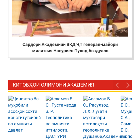
Сардори Академияи ВКД ҶТ генерал-майори
милитсия Насуриён Пулод Асадулло
КИТОБҲОИ ОЛИМОНИ АКАДЕМИЯ