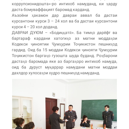
коррупсионидошта»-ро интихоб намуданд, ки ҳарду
даста бомуваффақият баромад карданд.
Аъзоёни ҳакамон дар давраи аввал ба дастаи
курсантони курси 3 – 24 хол ва ба дастаи курсантони
курси 4 – 20 хол доданд.
ДАВРАИ ДУЮМ – «Бодиққатӣ». Ба тимҳо дарёфт ва
бартараф кардани хатогиҳо аз матни моддаҳои
Кодекси ҷиноятии Ҷумҳурии Тоҷикистон пешниҳод
гардид. Оид ба 15 моддаи Кодекси ҷинояти Ҷумҳурии
Тоҷикистон баргаҳо гузошта шуда буданд. Роҳбарони
дастаҳо баромада яке аз баргаҳоро интихоб намуда,
оид ба дуруст муқаррар намудани матни моддаи
дахлдор хулосаҳои худро пешниҳод намуданд.