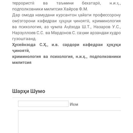
террористӣ ва таъмини бехатарӣ, н.и.ҳ.,
подполковники милитсия Хайров Ф.М.
Дар омода намудани курсантон ҳайати профессорону
омӯзгорони кафедраи ҳуқуқи ҷиноятӣ, криминология
ва психология, аз ҷумла Аҳёзода Ш.Т., Назаров У.С.,
Нарзуллоев С.С. ва Мардонов С. саҳми арзандаи худро
гузоштаанд.
Ҳусейнзода С.Ҳ., и.в. сардори кафедраи ҳуқуқи
ҷиноятӣ,
криминология ва психология, н.и.ҳ., подполковники
милитсия
Шарҳи Шумо
Исм