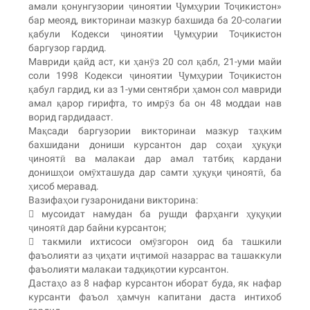
амали қонунгузории ҷиноятии Ҷумҳурии Тоҷикистон»
бар меояд, викторинаи мазкур бахшида ба 20-солагии
қабули Кодекси ҷиноятии Ҷумҳурии Тоҷикистон
баргузор гардид.
Мавриди қайд аст, ки ҳанӯз 20 сол қабл, 21-уми майи
соли 1998 Кодекси ҷиноятии Ҷумҳурии Тоҷикистон
қабул гардид, ки аз 1-уми сентябри ҳамон сол мавриди
амал қарор гирифта, то имрӯз ба он 48 моддаи нав
ворид гардидааст.
Мақсади баргузории викторинаи мазкур таҳким
бахшидани дониши курсантон дар соҳаи ҳуқуқи
ҷиноятӣ ва малакаи дар амал татбиқ кардани
донишҳои омӯхташуда дар самти ҳуқуқи ҷиноятӣ, ба
ҳисоб меравад.
Вазифаҳои гузаронидани викторина:
 мусоидат намудан ба рушди фарҳанги ҳуқуқии
ҷиноятӣ дар байни курсантон;
 такмили ихтисоси омӯзгорон оид ба ташкили
фаъолияти аз ҷиҳати иҷтимоӣ назаррас ва ташаккули
фаъолияти малакаи тадқиқотии курсантон.
Дастаҳо аз 8 нафар курсантон иборат буда, як нафар
курсанти фаъол ҳамчун капитани даста интихоб