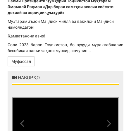
Паёми Президенти Ҷумҳурии Тоҷикистон муҳтарам
Эмомалӣ Раҳмон «Дар бораи самтҳои асосии сиёсати
дохилӣ ва хориҷии ҷумҳурӣ»
Муҳтарам аъзои Маҷлиси миллӣ ва вакилони Маҷлиси
намояндагон!
Ҳамватанони азиз!
Соли 2023 барои Тоҷикистон, бо вуҷуди мураккабшавии
бесобиқаи вазъи ҷаҳони муосир, инчунин...
Муфассал
НАВОРҲО