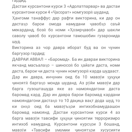
гардид.
Дастаи курсантони курси 3 «Адолатпарвар» ва дастаи
курсантони курси 4 «Ҷасорат» номгузорӣ шуданд.
Ҳангоми танаффус дар рафти викторина, ки дар он
дастаҳо барои омода намудани ҷавобҳо саъй
мекарданд, бозӣ бо номи «Ҳозирҷавоб» дар шакли
саволу ҷавоб бо курсантони тамошобин гузаронида
шуд.
Викторина аз чор давра иборат буд ва он чунин
баргузор гардид:
ДАВРАИ АВВАЛ – «Баромад». Ба ин давраи викторина
якчанд масъалаҳо – шиносоӣ бо ҳайати даста, номи
даста, барои чи даста чунин номгузорӣ карда шудааст.
Дар ин давра, инчунин оид ба 10 мавзӯи ҳуқуқи
ҷиноятӣ баргаҳо монда шуданд. Аз рӯйи мавзӯи дар
барга гузошташуда яке аз намояндагони даста
баромад кард. Дар ин давра барои баромад кардани
намояндагони дастаҳо то 10 дақиқа вақт дода шуд, то
ки онҳо оид ба мавзӯъҳои интихобнамудаашон
баромад намоянд. Дастаи курсантони курси 4 аз
барга мавзӯи тавсифи ҳуқуқи ҷиноятии терроризмро
интихоб намуданд. Курсантони курсҳои 3 бошанд,
мавзӯи «Тавсифи умумии ҷиноятҳои хусусияти