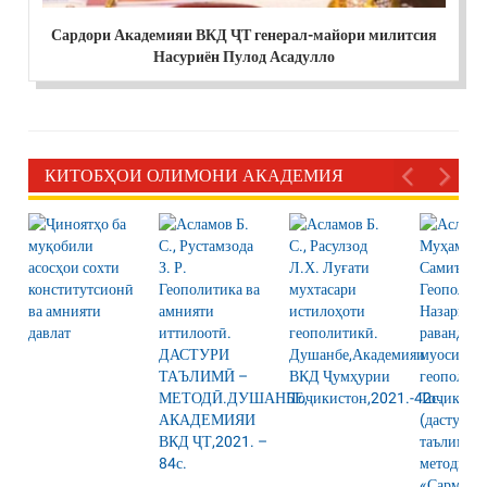
Сардори Академияи ВКД ҶТ генерал-майори милитсия
Насуриён Пулод Асадулло
КИТОБҲОИ ОЛИМОНИ АКАДЕМИЯ