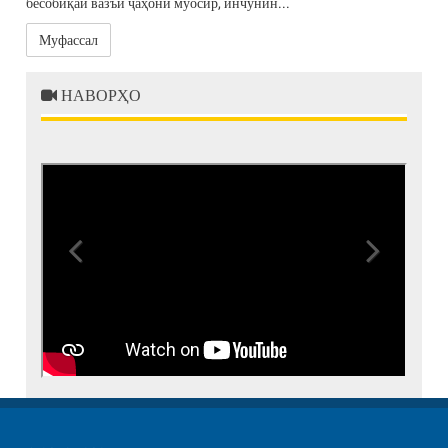
бесобиқаи вазъи ҷаҳони муосир, инчунин...
Муфассал
НАВОРҲО
Previous
Next