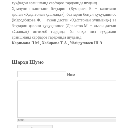
туҳфаҳои арзишманд сарфароз гардонида шуданд.
Ҳамчунин капитани беҳтарин (Бухориев Б. – капитани
дастаи «Ҳафтгонаи хушманд»), беҳтарин бонуи ҳуқуқшинос
(Мародбекова Ф. – аъзои дастаи «Ҳафтгонаи хушманд») ва
беҳтарин ҷавони ҳуқуқшинос (Давлатов М. – аъзои дастаи
«Садоқат) интихоб гардида, ба онҳо низ туҳфаҳои
арзишманд сарфароз гардонида шудаанд.
Каримова Л.М., Хабирова Т.А., Убайдуллоев Ш.Э.
Шарҳи Шумо
Исм
1000