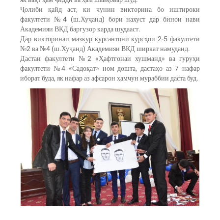
Ҷолиби қайд аст, ки чунин викторина бо иштироки
факултети №4 (ш.Хуҷанд) бори нахуст дар бинои нави
Академияи ВКД баргузор карда шудааст.
Дар викторинаи мазкур курсантони курсҳои 2-5 факултети
№2 ва №4 (ш.Хуҷанд) Академияи ВКД ширкат намуданд.
Дастаи факултети №2 «Ҳафтгонаи хушманд» ва гуруҳи
факултети №4 «Садоқат» ном дошта, дастаҳо аз 7 нафар
иборат буда, як нафар аз афсарон ҳамчун мураббии даста буд.