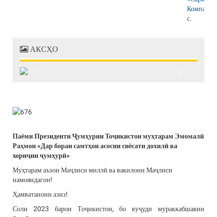
АКСҲО
Previous
Next
Паёми Президенти Ҷумҳурии Тоҷикистон муҳтарам Эмомалӣ
Раҳмон «Дар бораи самтҳои асосии сиёсати дохилӣ ва
хориҷии ҷумҳурӣ»
Муҳтарам аъзои Маҷлиси миллӣ ва вакилони Маҷлиси
намояндагон!
Ҳамватанони азиз!
Соли 2023 барои Тоҷикистон, бо вуҷуди мураккабшавии