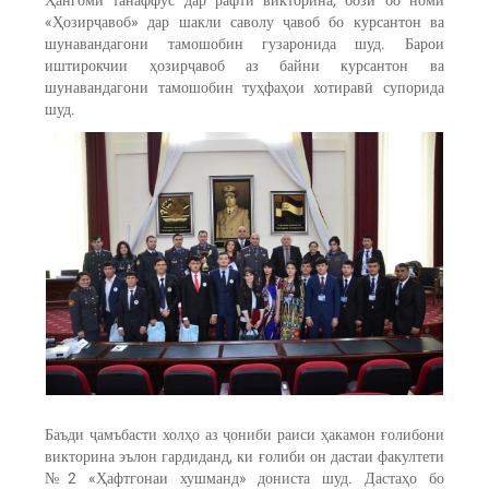
Ҳангоми танаффус дар рафти викторина, бозӣ бо номи
«Ҳозирҷавоб» дар шакли саволу ҷавоб бо курсантон ва
шунавандагони тамошобин гузаронида шуд. Барои
иштирокчии ҳозирҷавоб аз байни курсантон ва
шунавандагони тамошобин туҳфаҳои хотиравӣ супорида
шуд.
Баъди ҷамъбасти холҳо аз ҷониби раиси ҳакамон ғолибони
викторина эълон гардиданд, ки ғолиби он дастаи факултети
№2 «Ҳафтгонаи хушманд» дониста шуд. Дастаҳо бо