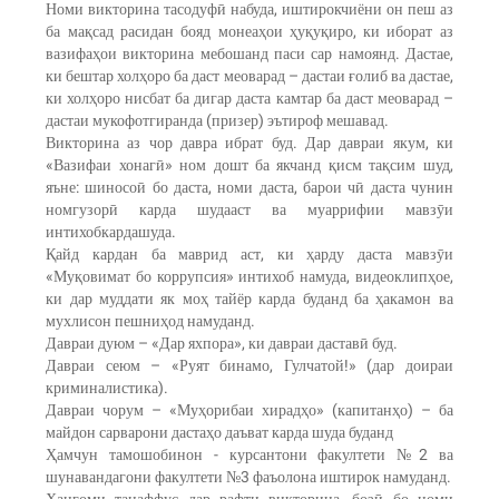
Номи викторина тасодуфӣ набуда, иштирокчиёни он пеш аз
ба мақсад расидан бояд монеаҳои ҳуқуқиро, ки иборат аз
вазифаҳои викторина мебошанд паси сар намоянд. Дастае,
ки бештар холҳоро ба даст меоварад – дастаи ғолиб ва дастае,
ки холҳоро нисбат ба дигар даста камтар ба даст меоварад –
дастаи мукофотгиранда (призер) эътироф мешавад.
Викторина аз чор давра ибрат буд. Дар давраи якум, ки
«Вазифаи хонагӣ» ном дошт ба якчанд қисм тақсим шуд,
яъне: шиносоӣ бо даста, номи даста, барои чӣ даста чунин
номгузорӣ карда шудааст ва муаррифии мавзӯи
интихобкардашуда.
Қайд кардан ба маврид аст, ки ҳарду даста мавзӯи
«Муқовимат бо коррупсия» интихоб намуда, видеоклипҳое,
ки дар муддати як моҳ тайёр карда буданд ба ҳакамон ва
мухлисон пешниҳод намуданд.
Давраи дуюм – «Дар яхпора», ки давраи даставӣ буд.
Давраи сеюм – «Руят бинамо, Гулчатой!» (дар доираи
криминалистика).
Давраи чорум – «Муҳорибаи хирадҳо» (капитанҳо) – ба
майдон сарварони дастаҳо даъват карда шуда буданд
Ҳамчун тамошобинон - курсантони факултети №2 ва
шунавандагони факултети №3 фаъолона иштирок намуданд.