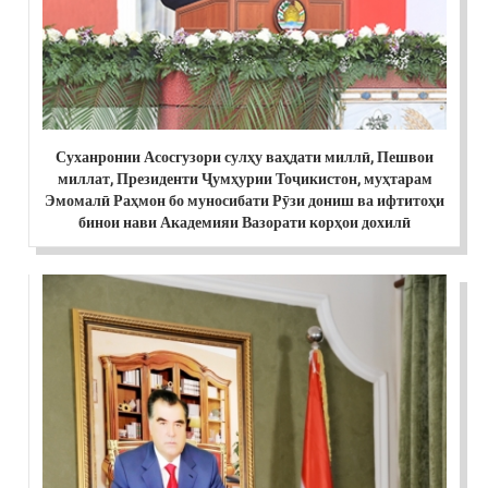
Суханронии Асосгузори сулҳу ваҳдати миллӣ, Пешвои
миллат, Президенти Ҷумҳурии Тоҷикистон, муҳтарам
Эмомалӣ Раҳмон бо муносибати Рӯзи дониш ва ифтитоҳи
бинои нави Академияи Вазорати корҳои дохилӣ