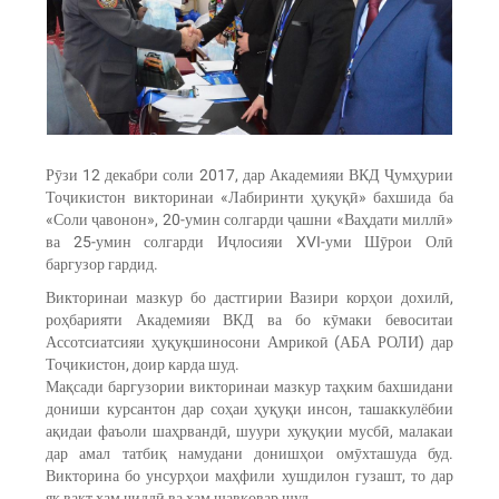
Рӯзи 12 декабри соли 2017, дар Академияи ВКД Ҷумҳурии
Тоҷикистон викторинаи «Лабиринти ҳуқуқӣ» бахшида ба
«Соли ҷавонон», 20-умин солгарди ҷашни «Ваҳдати миллӣ»
ва 25-умин солгарди Иҷлосияи XVI-уми Шӯрои Олӣ
баргузор гардид.
Викторинаи мазкур бо дастгирии Вазири корҳои дохилӣ,
роҳбарияти Академияи ВКД ва бо кӯмаки бевоситаи
Ассотсиатсияи ҳуқуқшиносони Амрикоӣ (АБА РОЛИ) дар
Тоҷикистон, доир карда шуд.
Мақсади баргузории викторинаи мазкур таҳким бахшидани
дониши курсантон дар соҳаи ҳуқуқи инсон, ташаккулёбии
ақидаи фаъоли шаҳрвандӣ, шуури хуқуқии мусбӣ, малакаи
дар амал татбиқ намудани донишҳои омӯхташуда буд.
Викторина бо унсурҳои маҳфили хушдилон гузашт, то дар
як вақт ҳам ҷиддӣ ва ҳам шавқовар шуд.