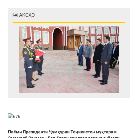
АКСҲО
Previous
Next
Паёми Президенти Ҷумҳурии Тоҷикистон муҳтарам