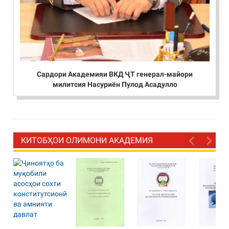
Сардори Академияи ВКД ҶТ генерал-майори
милитсия Насуриён Пулод Асадулло
КИТОБҲОИ ОЛИМОНИ АКАДЕМИЯ