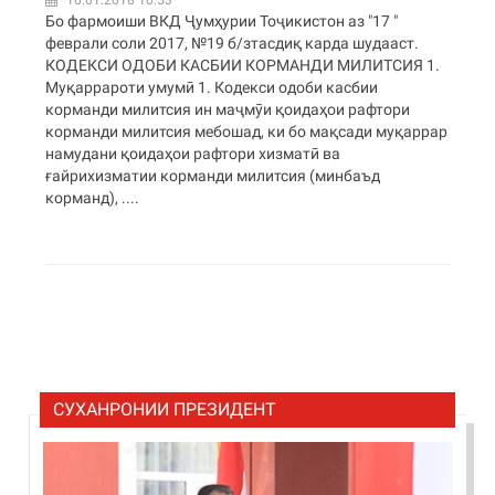
16.01.2018 10:53
Бо фармоиши ВКД Ҷумҳурии Тоҷикистон аз "17 "
феврали соли 2017, №19 б/зтасдиқ карда шудааст.
КОДЕКСИ ОДОБИ КАСБИИ КОРМАНДИ МИЛИТСИЯ 1.
Муқаррароти умумӣ 1. Кодекси одоби касбии
корманди милитсия ин маҷмӯи қоидаҳои рафтори
корманди милитсия мебошад, ки бо мақсади муқаррар
намудани қоидаҳои рафтори хизматӣ ва
ғайрихизматии корманди милитсия (минбаъд
корманд), ....
СУХАНРОНИИ ПРЕЗИДЕНТ