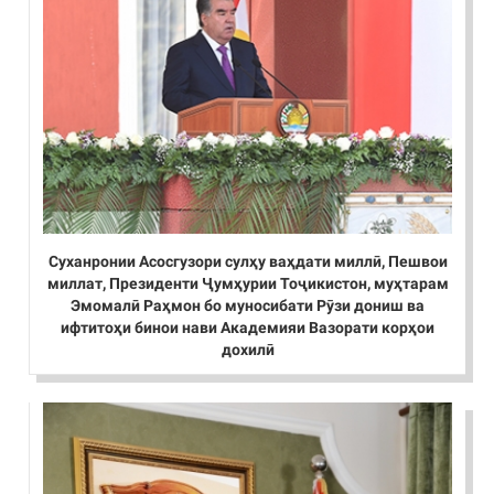
Суханронии Асосгузори сулҳу ваҳдати миллӣ, Пешвои
миллат, Президенти Ҷумҳурии Тоҷикистон, муҳтарам
Эмомалӣ Раҳмон бо муносибати Рӯзи дониш ва
ифтитоҳи бинои нави Академияи Вазорати корҳои
дохилӣ