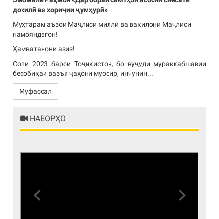
Эмомалӣ Раҳмон «Дар бораи самтҳои асосии сиёсати
дохилӣ ва хориҷии ҷумҳурӣ»
Муҳтарам аъзои Маҷлиси миллӣ ва вакилони Маҷлиси
намояндагон!
Ҳамватанони азиз!
Соли 2023 барои Тоҷикистон, бо вуҷуди мураккабшавии
бесобиқаи вазъи ҷаҳони муосир, инчунин...
Муфассал
НАВОРҲО
Previous
Next