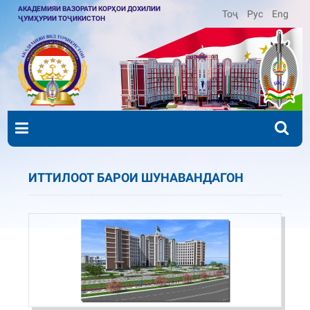
АКАДЕМИЯИ ВАЗОРАТИ КОРҲОИ ДОХИЛИИ
Тоҷ
Рус
Eng
ҶУМҲУРИИ ТОҶИКИСТОН
ИТТИЛООТ БАРОИ ШУНАВАНДАГОН